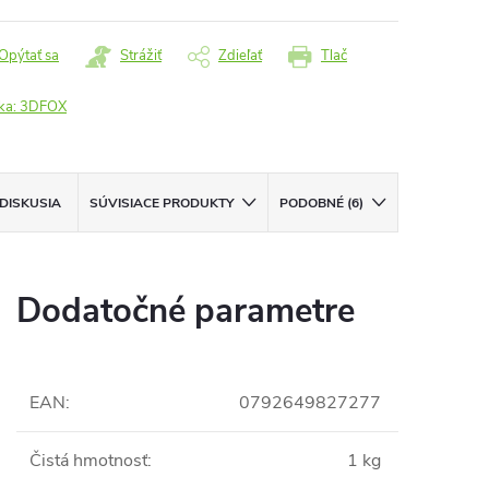
Opýtať sa
Strážiť
Zdieľať
Tlač
ka:
3DFOX
DISKUSIA
SÚVISIACE PRODUKTY
PODOBNÉ (6)
Dodatočné parametre
EAN
:
0792649827277
Čistá hmotnosť
:
1 kg