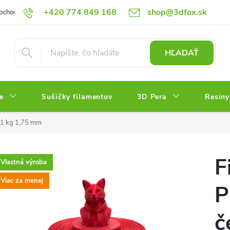
+420 774 849 168
shop@3dfox.sk
bchodné podmienky
Podmienky ochrany osobných údajov
HĽADAŤ
e
Sušičky filamentov
3D Pera
Resiny
 1 kg 1,75 mm
F
Vlastná výroba
Viac za menej
P
č