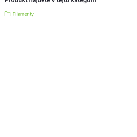
Produkt nájdete v tejto kategórii
Filamenty