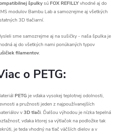
ompatibilnej špulky
sú
FOX REFILLY
vhodné aj do
MS modulov Bambu Lab a samozrejme aj všetkých
statných 3D tlačiarní.
ysleli sme samozrejme aj na sušičky - naša špulka je
hodná aj do všetkých nami ponúkaných typov
ušičiek filamentov
.
Viac o PETG:
ateriál
PETG
je vďaka vysokej teplotnej odolnosti,
evnosti a pružnosti jeden z najpoužívanejších
ateriálov v
3D tlači
. Ďalšou výhodou je nízka tepelná
ozťažnosť, vďaka ktorej sa výtlačok na podložke tak
ekrúti, je teda vhodný na tlač väčších dielov a v