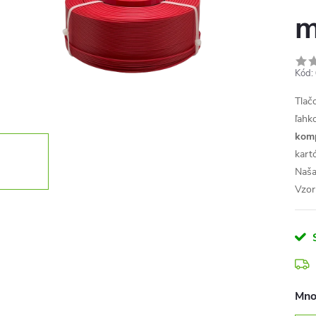
Kód:
Tlač
ľahk
komp
kart
Naša
Vzor
Mno