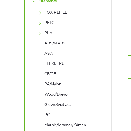
Filamenty
n
FOX REFILL
ý
PETG
p
PLA
ABS/MABS
a
ASA
n
FLEXI/TPU
CF/GF
e
PA/Nylon
l
Wood/Drevo
Glow/Svietiaca
PC
Marble/Mramor/Kámen