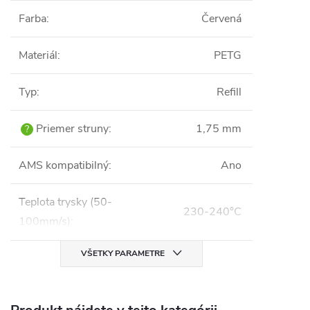
Farba
:
Červená
Materiál
:
PETG
Typ
:
Refill
Priemer struny
:
1,75 mm
?
AMS kompatibilný
:
Ano
Teplota trysky (50-
230-240°C
100mm/s)
:
VŠETKY PARAMETRE