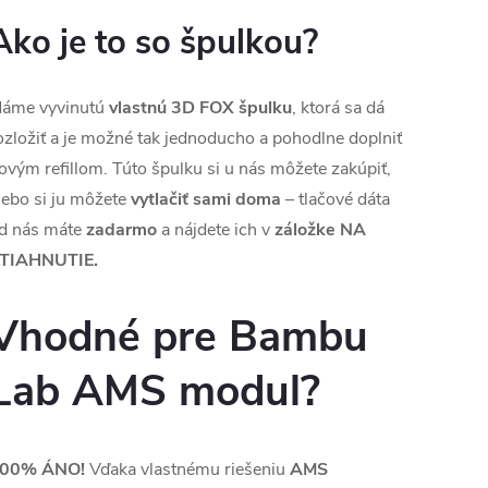
Ako je to so špulkou?
áme vyvinutú
vlastnú 3D FOX špulku
, ktorá sa dá
ozložiť a je možné tak jednoducho a pohodlne doplniť
ovým refillom. Túto špulku si u nás môžete zakúpiť,
lebo si ju môžete
vytlačiť sami doma
– tlačové dáta
d nás máte
zadarmo
a nájdete ich v
záložke
NA
TIAHNUTIE.
Vhodné pre Bambu
Lab AMS modul?
00% ÁNO!
Vďaka vlastnému riešeniu
AMS