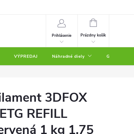
NÁKUPNÝ
KOŠÍK
Prázdny košík
Prihlásenie
VÝPREDAJ
Náhradné diely
Gravírovacie
ilament 3DFOX
ETG REFILL
ervená 1 kg 1,75