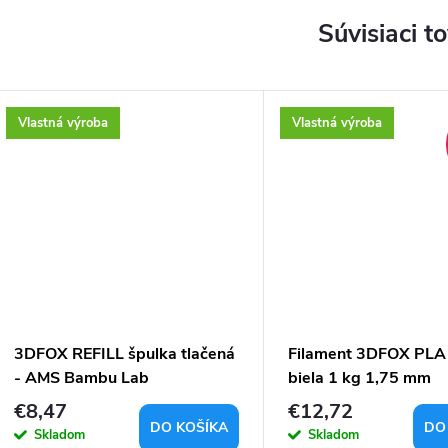
Súvisiaci t
Vlastná výroba
Vlastná výroba
3DFOX REFILL špulka tlačená
Filament 3DFOX PLA
- AMS Bambu Lab
biela 1 kg 1,75 mm
kompatibilný
€8,47
€12,72
DO KOŠÍKA
DO
Skladom
Skladom