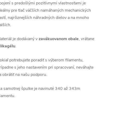
pojení s predošlými pozitívnymi vlastnosťami je
deálny pre tlač väčších namáhaných mechanických
astí, najrôznejších náhradných dielov a na mnoho
alších.
ateriál je dodávaný v
zavákuovanom obale
, vrátane
ilikagélu
.
okiaľ potrebujete poradiť s výberom filamentu,
rípadne s jeho nastavením pri spracovaní, neváhajte
a obrátiť na našu podporu.
a samotnej špulke je navinuté 340 až 343m
ilamentu.