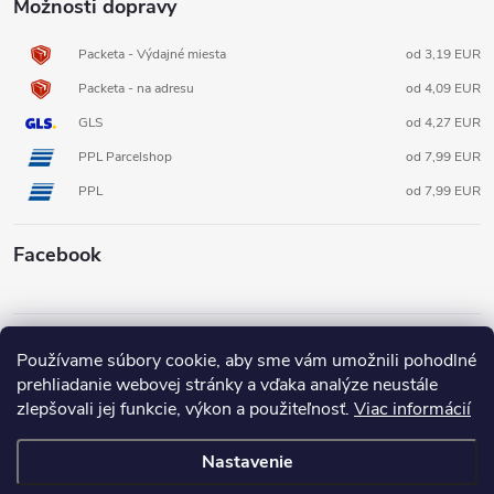
Možnosti dopravy
Packeta - Výdajné miesta
od 3,19 EUR
Packeta - na adresu
od 4,09 EUR
GLS
od 4,27 EUR
PPL Parcelshop
od 7,99 EUR
PPL
od 7,99 EUR
Facebook
Informácie pre vás
Používame súbory cookie, aby sme vám umožnili pohodlné
prehliadanie webovej stránky a vďaka analýze neustále
zlepšovali jej funkcie, výkon a použiteľnosť.
Viac informácií
Nastavenie