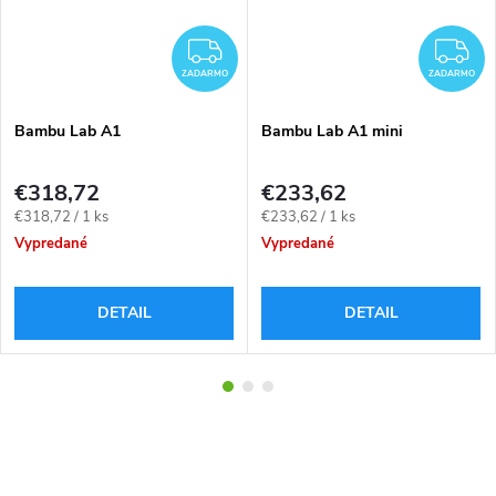
ZADARMO
Z
ZADARMO
ZADARMO
Bambu Lab A1
Bambu Lab A1 mini
€318,72
€233,62
Jednotková
Jednotková
€318,72 / 1 ks
€233,62 / 1 ks
cena:
cena:
Vypredané
Vypredané
DETAIL
DETAIL