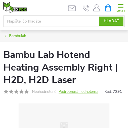
Prejsť
NÁKUPN
KOŠÍK
na
obsah
HĽADAŤ
Bambulab
Bambu Lab Hotend
Heating Assembly Right |
H2D, H2D Laser
Neohodnotené
Podrobnosti hodnotenia
Kód:
7291