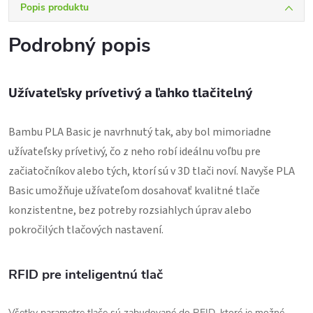
Popis produktu
Podrobný popis
Užívateľsky prívetivý a ľahko tlačitelný
Bambu PLA Basic je navrhnutý tak, aby bol mimoriadne
užívateľsky prívetivý, čo z neho robí ideálnu voľbu pre
začiatočníkov alebo tých, ktorí sú v 3D tlači noví. Navyše PLA
Basic umožňuje užívateľom dosahovať kvalitné tlače
konzistentne, bez potreby rozsiahlych úprav alebo
pokročilých tlačových nastavení.
RFID pre inteligentnú tlač
Všetky parametre tlače sú zabudované do RFID, ktoré je možné