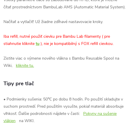
čítať prostredníctvom BambuLab AMS (Automatic Material System).
Načítať a vytlačiť! Už žiadne zdĺhavé nastavovacie kroky.
Iba refill, nutné použiť cievku pre Bambu Lab filamenty (
pre
stiahnutie kliknite
tu
), nie je kompatibilný s FOX refill cievkou.
Zistite viac o výmene nového vlákna s Bambu Reusable Spool na
Wiki,
kliknite tu.
Tipy pre tlač
• Podmienky sušenia: 50℃ po dobu 8 hodín. Po použití skladujte v
suchom prostredí. Pred použitím vysušte, pokiaľ materiál absorbuje
vlhkosť. Ďalšie podrobnosti nájdete v časti:
Pokyny na sušenie
vlákien
na WIKI.