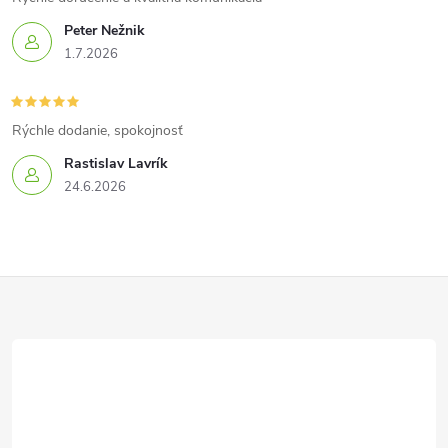
Peter Nežnik
1.7.2026
Rýchle dodanie, spokojnosť
Rastislav Lavrík
24.6.2026
Z
á
p