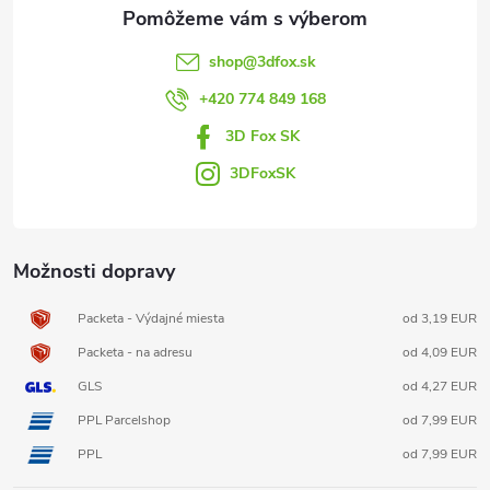
ä
t
shop
@
3dfox.sk
i
+420 774 849 168
3D Fox SK
e
3DFoxSK
Možnosti dopravy
Packeta - Výdajné miesta
od 3,19 EUR
Packeta - na adresu
od 4,09 EUR
GLS
od 4,27 EUR
PPL Parcelshop
od 7,99 EUR
PPL
od 7,99 EUR