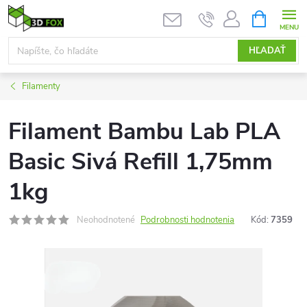
Prejsť
NÁKUPN
KOŠÍK
na
obsah
HĽADAŤ
Filamenty
Filament Bambu Lab PLA
Basic Sivá Refill 1,75mm
1kg
Neohodnotené
Podrobnosti hodnotenia
Kód:
7359