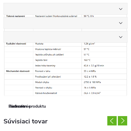
Parametre produktu
Hodnotenie
Diskusia
Súvisiaci tovar