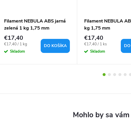
Filament NEBULA ABS jarná
Filament NEBULA ABS
zelená 1 kg 1,75 mm
kg 1,75 mm
€17,40
€17,40
Jednotková
Jednotková
€17,40 / 1 kg
€17,40 / 1 ks
DO KOŠÍKA
DO
cena:
cena:
Skladom
Skladom