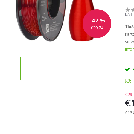
Kód:
–42 %
Tlač
€29,74
kart
vo v
info
€29,
€
€13,
Jedn
cena