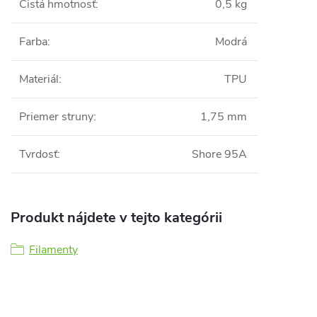
Čistá hmotnosť
:
0,5 kg
Farba
:
Modrá
Materiál
:
TPU
Priemer struny
:
1,75 mm
Tvrdosť
:
Shore 95A
Produkt nájdete v tejto kategórii
Filamenty