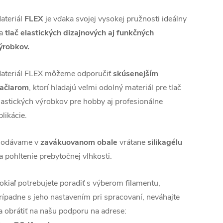
ateriál
FLEX
je vďaka svojej vysokej pružnosti ideálny
a
tlač elastických dizajnových aj funkčných
ýrobkov.
ateriál FLEX môžeme odporučiť
skúsenejším
lačiarom
, ktorí hľadajú veľmi odolný materiál pre tlač
lastických výrobkov pre hobby aj profesionálne
plikácie.
odávame v
zavákuovanom obale
vrátane
silikagélu
a pohltenie prebytočnej vlhkosti.
okiaľ potrebujete poradiť s výberom filamentu,
rípadne s jeho nastavením pri spracovaní, neváhajte
a obrátiť na našu podporu na adrese: