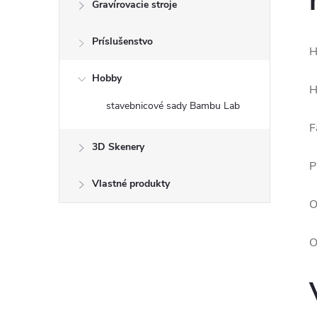
Gravírovacie stroje
Príslušenstvo
H
Hobby
H
stavebnicové sady Bambu Lab
F
3D Skenery
P
Vlastné produkty
O
O