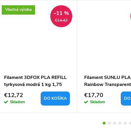
Vlastná výroba
–11 %
€14,43
Filament 3DFOX PLA REFILL
Filament SUNLU PLA
tyrkysová modrá 1 kg 1,75
Rainbow Transparen
mm
04 1,75mm 1kg
€12,72
€17,70
DO KOŠÍKA
DO
Skladom
Skladom