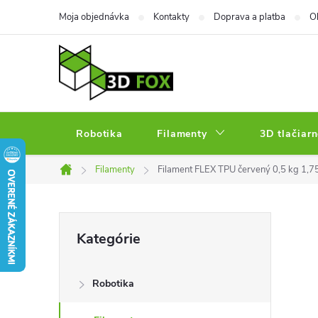
Prejsť
Moja objednávka
Kontakty
Doprava a platba
O
na
obsah
Robotika
Filamenty
3D tlačiarn
Filamenty
Filament FLEX TPU červený 0,5 kg 1,
Domov
B
Preskočiť
Kategórie
kategórie
o
Robotika
č