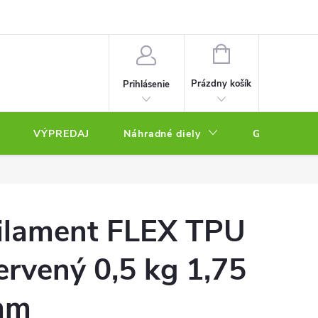
NÁKUPNÝ
KOŠÍK
Prázdny košík
Prihlásenie
VÝPREDAJ
Náhradné diely
Gravírovacie
ilament FLEX TPU
ervený 0,5 kg 1,75
mm