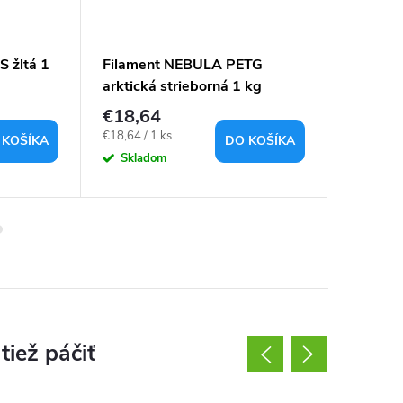
 žltá 1
Filament NEBULA PETG
Filame
arktická strieborná 1 kg
červená
1,75mm
€18,64
€18,6
Jednotková
Jednotkov
€18,64 / 1 ks
€18,64 / 1
 KOŠÍKA
DO KOŠÍKA
cena:
cena:
Skladom
Sklad