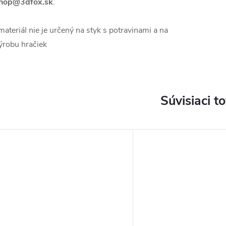
hop@3dfox.sk
.
materiál nie je určený na styk s potravinami a na
ýrobu hračiek
Súvisiaci t