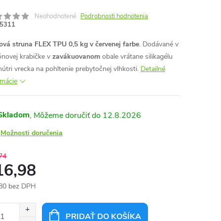
Neohodnotené
Podrobnosti hodnotenia
5311
ová struna FLEX TPU 0,5 kg
v červenej farbe
. Dodávané v
ónovej krabičke v
zavákuovanom
obale vrátane silikagélu
nútri vrecka na pohltenie prebytočnej vlhkosti.
Detailné
rmácie
Skladom
12.8.2026
Možnosti doručenia
74
16,98
80 bez DPH
otková
:
PRIDAŤ DO KOŠÍKA