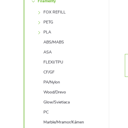
Filamenty
n
FOX REFILL
ý
PETG
p
PLA
ABS/MABS
a
ASA
n
FLEXI/TPU
CF/GF
e
PA/Nylon
l
Wood/Drevo
Glow/Svietiaca
PC
Marble/Mramor/Kámen