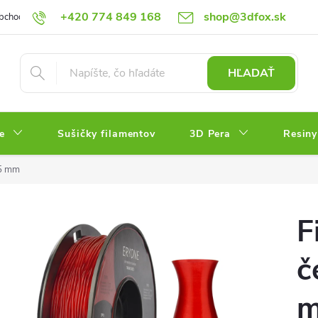
+420 774 849 168
shop@3dfox.sk
bchodné podmienky
Podmienky ochrany osobných údajov
HĽADAŤ
e
Sušičky filamentov
3D Pera
Resiny
75 mm
F
č