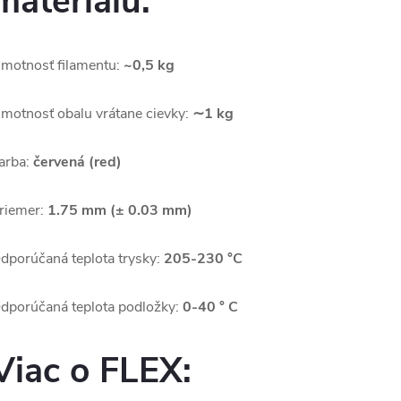
materiálu:
motnosť filamentu:
~0,5 kg
motnosť obalu vrátane cievky:
∼1 kg
arba:
červená (red)
riemer:
1.75 mm (± 0.03 mm)
dporúčaná teplota trysky:
205-230 °C
dporúčaná teplota podložky:
0-40 ° C
Viac o FLEX: