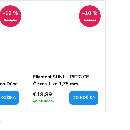
–10 %
–10 %
€19,70
€21,02
Filament SUNLU PETG CF
Filame
tná Dúha
Čierna 1 kg 1,75 mm
citróno
€18,89
€19,9
 KOŠÍKA
DO KOŠÍKA
Skladom
Sklad