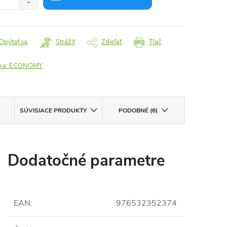
Opýtať sa
Strážiť
Zdieľať
Tlač
ka:
ECONOMY
SÚVISIACE PRODUKTY
PODOBNÉ (6)
Dodatočné parametre
EAN
:
976532352374