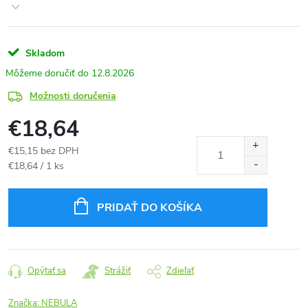
Skladom
12.8.2026
Možnosti doručenia
€18,64
€15,15 bez DPH
Jednotková
€18,64 / 1 ks
cena:
PRIDAŤ DO KOŠÍKA
Opýtať sa
Strážiť
Zdieľať
Značka:
NEBULA