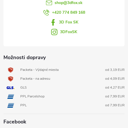
t
shop
@
3dfox.sk
i
+420 774 849 168
3D Fox SK
e
3DFoxSK
Možnosti dopravy
Packeta - Výdajné miesta
od 3,19 EUR
Packeta - na adresu
od 4,09 EUR
GLS
od 4,27 EUR
PPL Parcelshop
od 7,99 EUR
PPL
od 7,99 EUR
Facebook