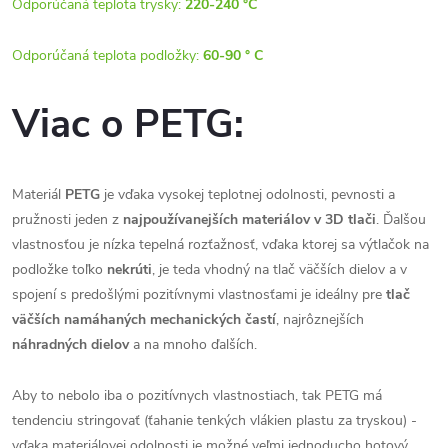
Odporúčaná teplota trysky:
220-240 °C
Odporúčaná teplota podložky:
60-90 ° C
Viac o PETG:
Materiál
PETG
je vďaka vysokej teplotnej odolnosti, pevnosti a
pružnosti jeden z
najpoužívanejších materiálov v 3D tlači
. Ďalšou
vlastnosťou je nízka tepelná rozťažnosť, vďaka ktorej sa výtlačok na
podložke toľko
nekrúti
, je teda vhodný na tlač väčších dielov a v
spojení s predošlými pozitívnymi vlastnosťami je ideálny pre
tlač
väčších namáhaných mechanických častí
, najrôznejších
náhradných dielov
a na mnoho ďalších.
Aby to nebolo iba o pozitívnych vlastnostiach, tak PETG má
tendenciu stringovať (ťahanie tenkých vlákien plastu za tryskou) -
vďaka materiálovej odolnosti je možné veľmi jednoducho hotový