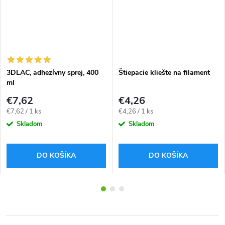
3DLAC, adhezívny sprej, 400
Štiepacie kliešte na filament
ml
€7,62
€4,26
Jednotková
Jednotková
€7,62 / 1 ks
€4,26 / 1 ks
cena:
cena:
Skladom
Skladom
DO KOŠÍKA
DO KOŠÍKA