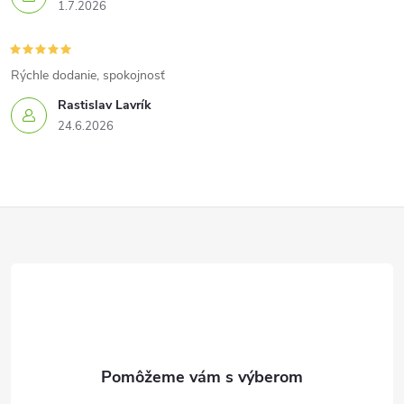
1.7.2026
Rýchle dodanie, spokojnosť
Rastislav Lavrík
24.6.2026
Z
á
p
ä