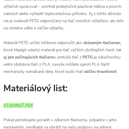
výtlačok opracovať - ustrihať prebytočné plastové vlákna a povrch
zabrúsiť alebo vyhladiť teplovzdušnou pištoľou. Aj z tohto dôvodu
nie je materiál PETG odporúčaný na tlač menších výtlačkov, ale skôr
na stredne veľké a väčšie výtlačky.
Materiál PETG určite môžeme odporučiť ako
skúseným tlačiarom
,
ktoré hľadajú odolný materiál pre tlač väčších zložitejších častí, tak
aj pre začínajúcich tlačiarov
, pretože tlač z
PETG
je náročnosťou
veľmi obdobná tlači z PLA, navyše môžete oproti PLA tlačiť
mechanicky namáhané diely, ktoré budú mať
väčšiu trvanlivosť
.
Materiálový list:
STIAHNUŤ PDF
Pokiaľ potrebujete poradiť s výberom filamentu, prípadne s jeho
nastavením, neváhajte sa obrátiť na našu podporu na adrese: