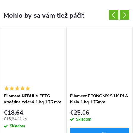
Filament NEBULA PETG
Filament ECONOMY SILK PLA
armádna zelená 1 kg 1,75 mm
biela 1 kg 1,75mm
€18,64
€25,06
Jednotková
€18,64 / 1 ks
Skladom
cena:
Skladom