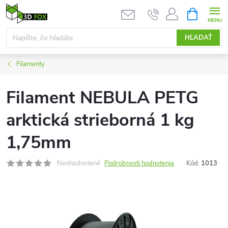
Prejsť
NÁKUPN
KOŠÍK
na
obsah
HĽADAŤ
Filamenty
Filament NEBULA PETG
arktická strieborná 1 kg
1,75mm
Neohodnotené
Podrobnosti hodnotenia
Kód:
1013