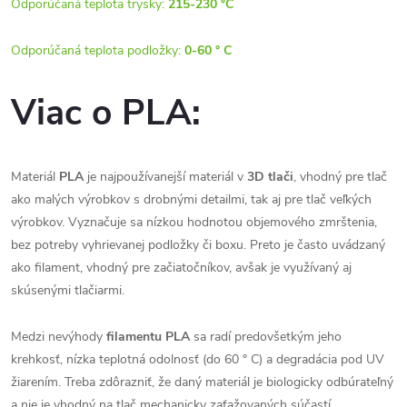
Odporúčaná teplota trysky:
215-230 °C
Odporúčaná teplota podložky:
0-60 ° C
Viac o PLA:
Materiál
PLA
je najpoužívanejší materiál v
3D tlači
, vhodný pre tlač
ako malých výrobkov s drobnými detailmi, tak aj pre tlač veľkých
výrobkov. Vyznačuje sa nízkou hodnotou objemového zmrštenia,
bez potreby vyhrievanej podložky či boxu. Preto je často uvádzaný
ako filament, vhodný pre začiatočníkov, avšak je využívaný aj
skúsenými tlačiarmi.
Medzi nevýhody
filamentu PLA
sa radí predovšetkým jeho
krehkosť, nízka teplotná odolnosť (do 60 ° C) a degradácia pod UV
žiarením. Treba zdôrazniť, že daný materiál je biologicky odbúrateľný
a nie je vhodný na tlač mechanicky zaťažovaných súčastí.