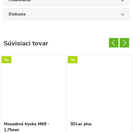
Diskusia
Súvisiaci tovar
Tip
Tip
Mosadzná tryska MK8 -
3DLac plus
1,75mm