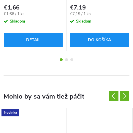
€1,66
€7,19
Jednotková
Jednotková
€1,66 / 1 ks
€7,19 / 1 ks
cena:
cena:
Skladom
Skladom
DETAIL
DO KOŠÍKA
Novinka