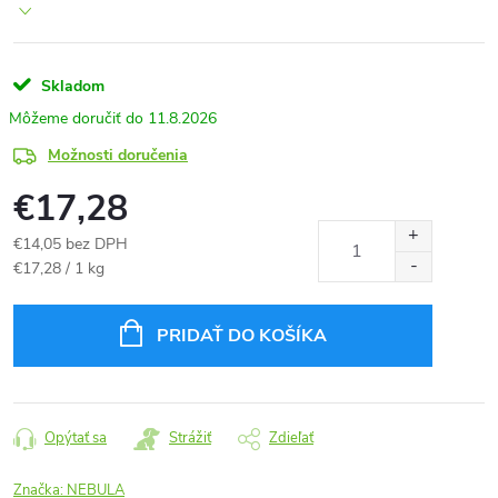
Skladom
11.8.2026
Možnosti doručenia
€17,28
€14,05 bez DPH
Jednotková
€17,28 / 1 kg
cena:
PRIDAŤ DO KOŠÍKA
Opýtať sa
Strážiť
Zdieľať
Značka:
NEBULA