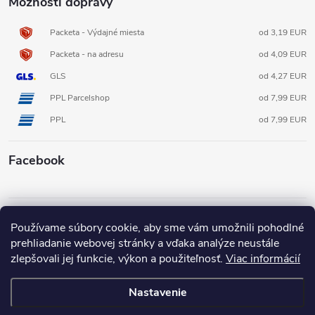
Možnosti dopravy
Packeta - Výdajné miesta
od 3,19 EUR
Packeta - na adresu
od 4,09 EUR
GLS
od 4,27 EUR
PPL Parcelshop
od 7,99 EUR
PPL
od 7,99 EUR
Facebook
Informácie pre vás
Používame súbory cookie, aby sme vám umožnili pohodlné
prehliadanie webovej stránky a vďaka analýze neustále
zlepšovali jej funkcie, výkon a použiteľnosť.
Viac informácií
Nastavenie