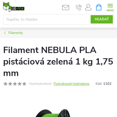
Prejsť
NÁKUPN
KOŠÍK
na
obsah
HĽADAŤ
Filamenty
Filament NEBULA PLA
pistáciová zelená 1 kg 1,75
mm
Neohodnotené
Podrobnosti hodnotenia
Kód:
1102