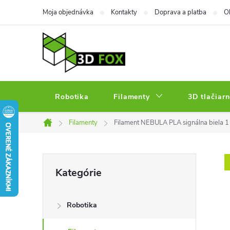
Prejsť
Moja objednávka
Kontakty
Doprava a platba
O
na
obsah
Robotika
Filamenty
3D tlačiarn
Filamenty
Filament NEBULA PLA signálna biela 
Domov
B
Preskočiť
Kategórie
kategórie
o
Robotika
č