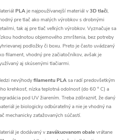
ateriál
PLA
je najpoužívanejší materiál v
3D tlači
,
hodný pre tlač ako malých výrobkov s drobnými
etailmi, tak aj pre tlač veľkých výrobkov. Vyznačuje sa
ízkou hodnotou objemového zmrštenia, bez potreby
yhrievanej podložky či boxu. Preto je často uvádzaný
ko filament, vhodný pre začiatočníkov, avšak je
yužívaný aj skúsenými tlačiarmi.
edzi nevýhody
filamentu PLA
sa radí predovšetkým
eho krehkosť, nízka teplotná odolnosť (do 60 ° C) a
egradácia pod UV žiarením. Treba zdôrazniť, že daný
ateriál je biologicky odbúrateľný a nie je vhodný na
lač mechanicky zaťažovaných súčastí.
ateriál je dodávaný v
zavákuovanom obale
vrátane