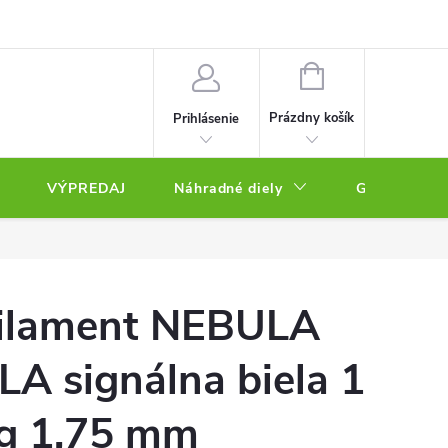
NÁKUPNÝ
KOŠÍK
Prázdny košík
Prihlásenie
VÝPREDAJ
Náhradné diely
Gravírovacie
ilament NEBULA
LA signálna biela 1
g 1,75 mm