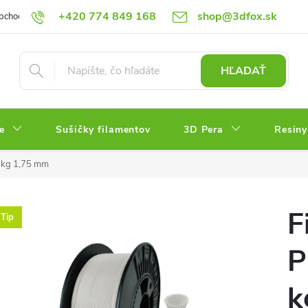
+420 774 849 168
shop@3dfox.sk
bchodné podmienky
Podmienky ochrany osobných údajov
HĽADAŤ
e
Sušičky filamentov
3D Pera
Resiny
1 kg 1,75 mm
F
Tip
P
k