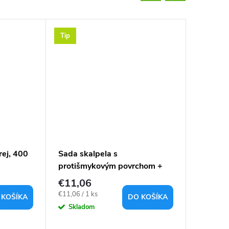
Tip
ej, 400
Sada skalpela s
Štiepaci
protišmykovým povrchom +
10ks čepeľou
€11,06
€4,26
Jednotková
Jednotkov
€11,06 / 1 ks
€4,26 / 1 
 KOŠÍKA
DO KOŠÍKA
cena:
cena:
Skladom
Sklad