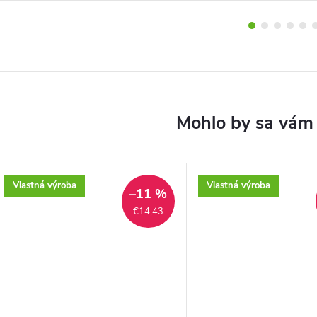
Vlastná výroba
Vlastná výroba
–11 %
€14,43