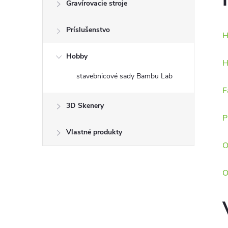
Gravírovacie stroje
Príslušenstvo
H
Hobby
H
stavebnicové sady Bambu Lab
F
3D Skenery
P
Vlastné produkty
O
O