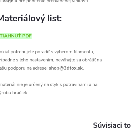
ilikagélu
pre pohltenie prebytočnej vlhkosti.
Materiálový list:
TIAHNUŤ PDF
okiaľ potrebujete poradiť s výberom filamentu,
rípadne s jeho nastavením, neváhajte sa obrátiť na
ašu podporu na adrese:
shop@3dfox.sk
.
materiál nie je určený na styk s potravinami a na
ýrobu hračiek
Súvisiaci t