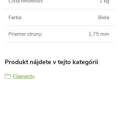
Čistá hmotnosť
:
1 kg
Farba
:
Biela
Priemer struny
:
1,75 mm
Produkt nájdete v tejto kategórii
Filamenty