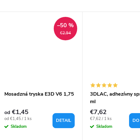
–50 %
€2,94
Mosadzná tryska E3D V6 1,75
3DLAC, adhezívny spr
ml
€1,45
€7,62
od
Jednotková
Jednotková
od €1,45 / 1 ks
€7,62 / 1 ks
DETAIL
DO
cena:
cena:
Skladom
Skladom