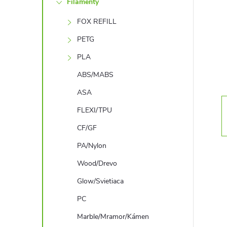
Filamenty
n
FOX REFILL
ý
PETG
p
PLA
ABS/MABS
a
ASA
n
FLEXI/TPU
CF/GF
e
PA/Nylon
l
Wood/Drevo
Glow/Svietiaca
PC
Marble/Mramor/Kámen