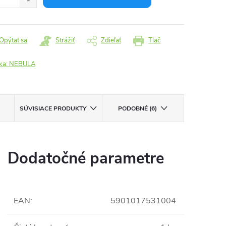
Opýtať sa
Strážiť
Zdieľať
Tlač
ka:
NEBULA
SÚVISIACE PRODUKTY
PODOBNÉ (6)
Dodatočné parametre
EAN
:
5901017531004