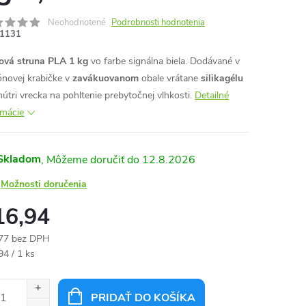
Neohodnotené
Podrobnosti hodnotenia
1131
ová struna PLA 1 kg
vo farbe signálna biela. Dodávané v
ónovej krabičke v
zavákuovanom
obale vrátane
silikagélu
nútri vrecka na pohltenie prebytočnej vlhkosti.
Detailné
rmácie
Skladom
12.8.2026
Možnosti doručenia
16,94
77 bez DPH
otková
94 / 1 ks
:
PRIDAŤ DO KOŠÍKA