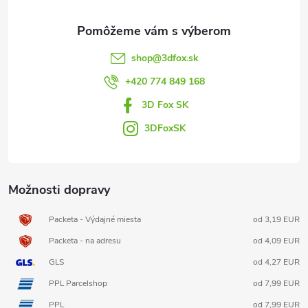
ä
t
shop
@
3dfox.sk
i
+420 774 849 168
3D Fox SK
e
3DFoxSK
Možnosti dopravy
Packeta - Výdajné miesta
od 3,19 EUR
Packeta - na adresu
od 4,09 EUR
GLS
od 4,27 EUR
PPL Parcelshop
od 7,99 EUR
PPL
od 7,99 EUR