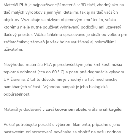
Materiál
PLA
je najpoužívanejší materiál v 3D tlači, vhodný ako na
tlač malých výrobkov s jemnými detailmi, tak aj na tlač väčších
objektov. Vyznačuje sa nízkym objemovým zmrštením, vďaka
ktorému nie je nutné používať vyhrievanú podložku ani uzavretý
tlačový priestor. Vďaka ľahkému spracovaniu je ideálnou voľbou pre
začiatočníkov, zároveň je však hojne využívaný aj pokročilými
užívateľmi.
Nevýhodou materiálu PLA je predovšetkým jeho krehkosť, nižšia
teplotná odolnosť (cca do 60 ° C) a postupná degradácia vplyvom
UV žiarenia. Z tohto dôvodu nie je vhodný na tlač mechanicky
namáhaných súčastí. Výhodou naopak je jeho biologická
odbúrateľnosť.
Materiál je dodávaný v
zavákuovanom obale
, vrátane
silikagélu
.
Pokiaľ potrebujete poradiť s výberom filamentu, prípadne s jeho
nastavením pri spracovaní, neváhajte sa obrátiť na našu podporu.