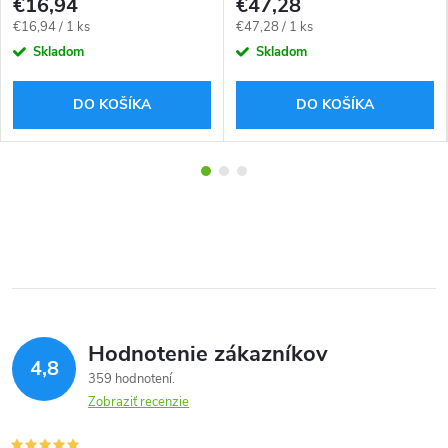
€16,94
€47,28
Jednotková
Jednotková
€16,94 / 1 ks
€47,28 / 1 ks
cena:
cena:
Skladom
Skladom
DO KOŠÍKA
DO KOŠÍKA
Hodnotenie zákazníkov
4,8
359 hodnotení
Zobraziť recenzie