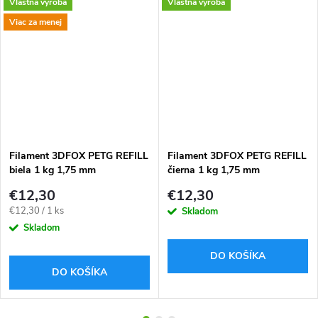
Vlastná výroba
Vlastná výroba
Viac za menej
ADARMO
Filament 3DFOX PETG REFILL
Filament 3DFOX PETG REFILL
biela 1 kg 1,75 mm
čierna 1 kg 1,75 mm
€12,30
€12,30
Jednotková
€12,30 / 1 ks
Skladom
cena:
Skladom
DO KOŠÍKA
DO KOŠÍKA