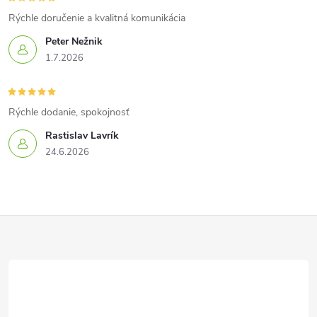
Rýchle doručenie a kvalitná komunikácia
Peter Nežnik
1.7.2026
Rýchle dodanie, spokojnosť
Rastislav Lavrík
24.6.2026
Z
á
p