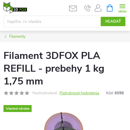
Prejsť
NÁKUPN
KOŠÍK
na
obsah
HĽADAŤ
Filamenty
Filament 3DFOX PLA
REFILL - prebehy 1 kg
1,75 mm
Neohodnotené
Podrobnosti hodnotenia
Kód:
6096
Vlastná výroba