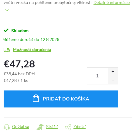
vnútri vrecka na pohltenie prebytočnej vlhkosti.
Detailné informácie
Skladom
12.8.2026
Možnosti doručenia
€47,28
€38,44 bez DPH
Jednotková
€47,28 / 1 ks
cena:
PRIDAŤ DO KOŠÍKA
Opýtať sa
Strážiť
Zdieľať