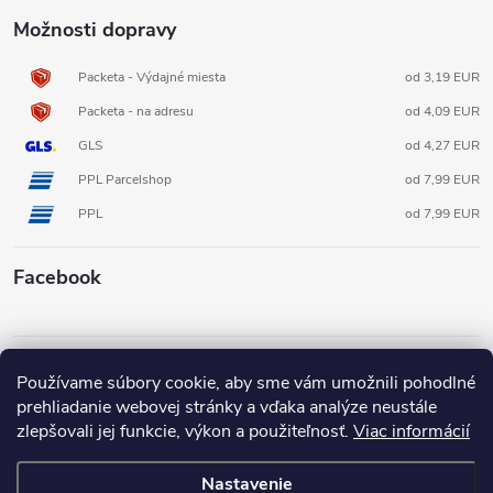
Možnosti dopravy
Packeta - Výdajné miesta
od 3,19 EUR
Packeta - na adresu
od 4,09 EUR
GLS
od 4,27 EUR
PPL Parcelshop
od 7,99 EUR
PPL
od 7,99 EUR
Facebook
Informácie pre vás
Používame súbory cookie, aby sme vám umožnili pohodlné
prehliadanie webovej stránky a vďaka analýze neustále
zlepšovali jej funkcie, výkon a použiteľnosť.
Viac informácií
Nastavenie