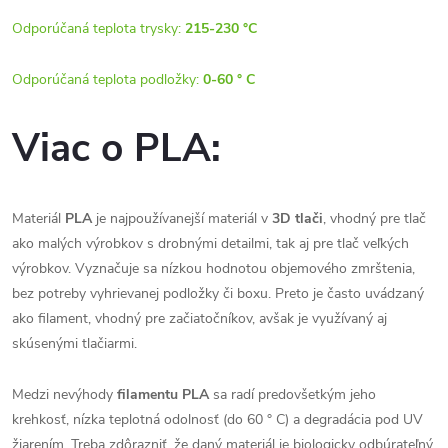
Odporúčaná teplota trysky:
215-230 °C
Odporúčaná teplota podložky:
0-60 ° C
Viac o PLA:
Materiál
PLA
je najpoužívanejší materiál v
3D tlači
, vhodný pre tlač
ako malých výrobkov s drobnými detailmi, tak aj pre tlač veľkých
výrobkov. Vyznačuje sa nízkou hodnotou objemového zmrštenia,
bez potreby vyhrievanej podložky či boxu. Preto je často uvádzaný
ako filament, vhodný pre začiatočníkov, avšak je využívaný aj
skúsenými tlačiarmi.
Medzi nevýhody
filamentu PLA
sa radí predovšetkým jeho
krehkosť, nízka teplotná odolnosť (do 60 ° C) a degradácia pod UV
žiarením. Treba zdôrazniť, že daný materiál je biologicky odbúrateľný