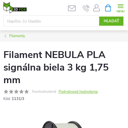
Prejsť
NÁKUPN
KOŠÍK
na
obsah
HĽADAŤ
Filamenty
Filament NEBULA PLA
signálna biela 3 kg 1,75
mm
Neohodnotené
Podrobnosti hodnotenia
Kód:
1131/3