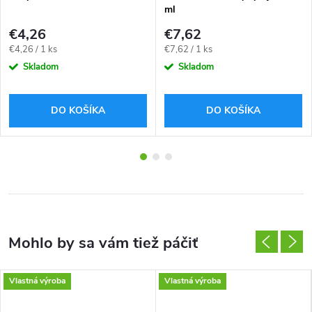
ml
€4,26
€7,62
Jednotková
Jednotková
€4,26 / 1 ks
€7,62 / 1 ks
cena:
cena:
Skladom
Skladom
DO KOŠÍKA
DO KOŠÍKA
Vlastná výroba
Vlastná výroba