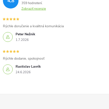
4,8
359 hodnotení
Zobraziť recenzie
Rýchle doručenie a kvalitná komunikácia
Peter Nežnik
1.7.2026
Rýchle dodanie, spokojnosť
Rastislav Lavrík
24.6.2026
Z