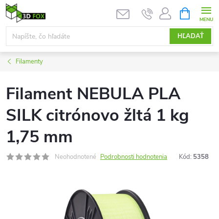
Prejsť
NÁKUPN
KOŠÍK
na
obsah
HĽADAŤ
Filamenty
Filament NEBULA PLA
SILK citrónovo žltá 1 kg
1,75 mm
Neohodnotené
Podrobnosti hodnotenia
Kód:
5358