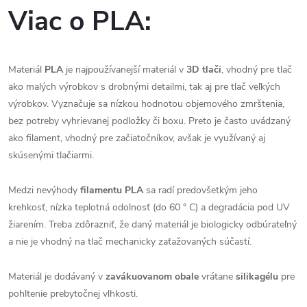
Viac o PLA:
Materiál
PLA
je najpoužívanejší materiál v
3D tlači
, vhodný pre tlač
ako malých výrobkov s drobnými detailmi, tak aj pre tlač veľkých
výrobkov. Vyznačuje sa nízkou hodnotou objemového zmrštenia,
bez potreby vyhrievanej podložky či boxu. Preto je často uvádzaný
ako filament, vhodný pre začiatočníkov, avšak je využívaný aj
skúsenými tlačiarmi.
Medzi nevýhody
filamentu PLA
sa radí predovšetkým jeho
krehkosť, nízka teplotná odolnosť (do 60 ° C) a degradácia pod UV
žiarením. Treba zdôrazniť, že daný materiál je biologicky odbúrateľný
a nie je vhodný na tlač mechanicky zaťažovaných súčastí.
Materiál je dodávaný v
zavákuovanom obale
vrátane
silikagélu
pre
pohltenie prebytočnej vlhkosti.