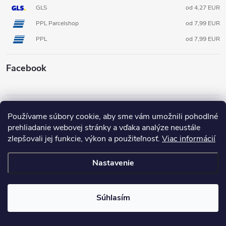
GLS
od 4,27 EUR
PPL Parcelshop
od 7,99 EUR
PPL
od 7,99 EUR
Facebook
Informácie pre vás
Používame súbory cookie, aby sme vám umožnili pohodlné
prehliadanie webovej stránky a vďaka analýze neustále
zlepšovali jej funkcie, výkon a použiteľnosť.
Viac informácií
Nastavenie
Copyright 2026
3D FOX shop SK
. Všetky práva vyhradené.
Súhlasím
Vytvoril Shoptet
Pripravené v spolupráci s Broken Mouse