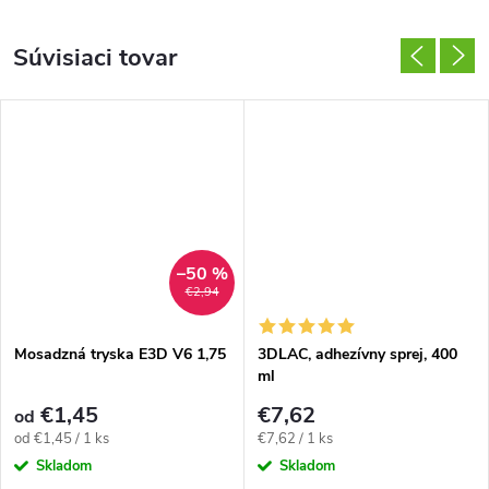
Súvisiaci tovar
–50 %
€2,94
Mosadzná tryska E3D V6 1,75
3DLAC, adhezívny sprej, 400
ml
€1,45
€7,62
od
Jednotková
Jednotková
od €1,45 / 1 ks
€7,62 / 1 ks
cena:
cena:
Skladom
Skladom