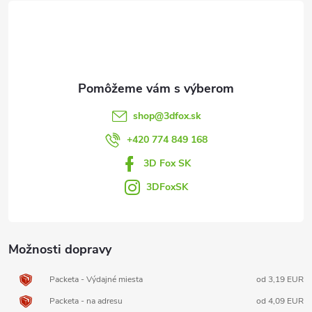
á
p
ä
t
shop
@
3dfox.sk
i
+420 774 849 168
3D Fox SK
e
3DFoxSK
Možnosti dopravy
Packeta - Výdajné miesta
od 3,19 EUR
Packeta - na adresu
od 4,09 EUR