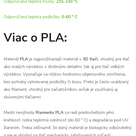
Odporúčaná teplota trysky:
215-230 °C
Odporúčaná teplota podložky:
0-60 ° C
Viac o PLA:
Materiál
PLA
je najpoužívanejší materiál v
3D tlači
, vhodný pre tlač
ako malých výrobkov s drobnými detailmi, tak aj pre tlač veľkých
výrobkov. Vyznačuje sa nízkou hodnotou objemového zmrštenia,
bez potreby vyhrievanej podložky či boxu. Preto je často uvádzaný
ako filament, vhodný pre začiatočníkov, avšak je využívaný aj
skúsenými tlačiarmi.
Medzi nevýhody
filamentu PLA
sa radí predovšetkým jeho
krehkosť, nízka teplotná odolnosť (do 60 ° C) a degradácia pod UV
žiarením. Treba zdôrazniť, že daný materiál je biologicky odbúrateľný
a nie je vhodný na tlač mechanicky zaťažovaných súčastí.