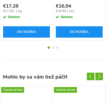
€17,28
€16,94
Jednotková
Jednotková
€17,28 / 1 kg
€16,94 / 1 ks
cena:
cena:
Skladom
Skladom
DO KOŠÍKA
DO KOŠÍKA
Vlastná výroba
Vlastná výroba