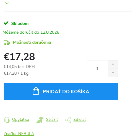
Skladom
12.8.2026
Možnosti doručenia
€17,28
€14,05 bez DPH
Jednotková
€17,28 / 1 kg
cena:
PRIDAŤ DO KOŠÍKA
Opýtať sa
Strážiť
Zdieľať
Značka:
NEBULA