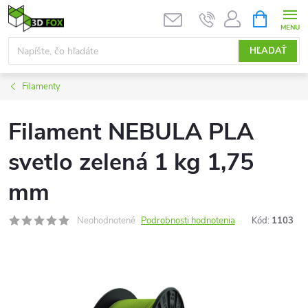
Prejsť
NÁKUPN
KOŠÍK
na
obsah
HĽADAŤ
Filamenty
Filament NEBULA PLA
svetlo zelená 1 kg 1,75
mm
Neohodnotené
Podrobnosti hodnotenia
Kód:
1103