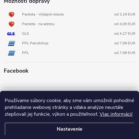
Možnosti dopravy
Packeta - Výdajné miesta
od 3,19 EUR
Packeta - na adresu
od 4,09 EUR
GLS
od 4,27 EUR
PPL Parcelshop
od 7,99 EUR
PPL
od 7,99 EUR
Facebook
Informácie pre vás
Používame súbory cookie, aby sme vám umožnili pohodlné
prehliadanie webovej stránky a vďaka analýze neustále
zlepšovali jej funkcie, výkon a použiteľnosť.
Viac informácií
Nastavenie