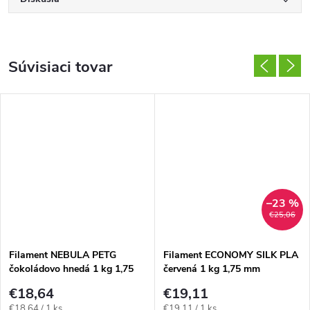
Súvisiaci tovar
–23 %
€25,06
Filament NEBULA PETG
Filament ECONOMY SILK PLA
čokoládovo hnedá 1 kg 1,75
červená 1 kg 1,75 mm
mm
€18,64
€19,11
Jednotková
Jednotková
€18,64 / 1 ks
€19,11 / 1 ks