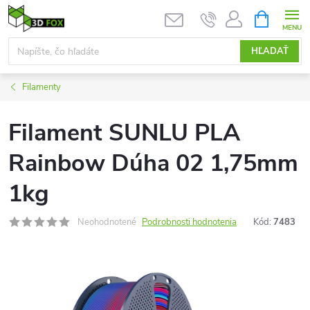
Prejsť
NÁKUPN
KOŠÍK
na
obsah
HĽADAŤ
Filamenty
Filament SUNLU PLA
Rainbow Dúha 02 1,75mm
1kg
Neohodnotené
Podrobnosti hodnotenia
Kód:
7483