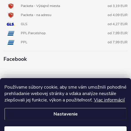
Packeta - Výdajné miesta
od 3,19 EUR
Packeta - na adresu
od 4,09 EUR
GLS
od 4,27 EUR
PPL Parcelshop
od 7,99 EUR
PPL
od 7,99 EUR
Facebook
Informácie pre vás
Používame súbory cookie, aby sme vám umožnili pohodlné
prehliadanie webovej stránky a vďaka analýze neustále
zlepšovali jej funkcie, výkon a použiteľnosť.
Viac informácií
Nastavenie
Copyright 2026
3D FOX shop SK
. Všetky práva vyhradené.