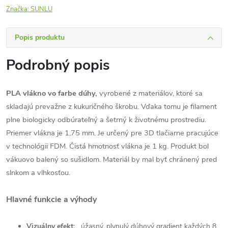
Značka:
SUNLU
Popis produktu
Podrobný popis
PLA vlákno vo farbe dúhy,
vyrobené z materiálov, ktoré sa
skladajú prevažne z kukuričného škrobu. Vďaka tomu je filament
plne biologicky odbúrateľný a šetrný k životnému prostrediu.
Priemer vlákna je 1,75 mm. Je určený pre 3D tlačiarne pracujúce
v technológii FDM. Čistá hmotnosť vlákna je 1 kg. Produkt bol
vákuovo balený so sušidlom. Materiál by mal byť chránený pred
slnkom a vlhkosťou.
Hlavné funkcie a výhody
Vizuálny efekt:
úžasný, plynulý dúhový gradient každých 8