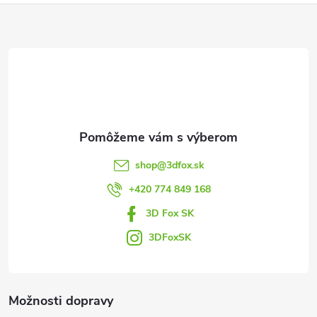
Z
á
p
ä
t
shop
@
3dfox.sk
i
+420 774 849 168
3D Fox SK
e
3DFoxSK
Možnosti dopravy