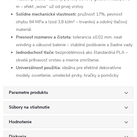
m – efekt „wow“ už od prvej vrstvy.
Solídne mechanické vlastnosti:
pružnosť 17%, pevnosť
ohybu 94 MPa a Izod 3,8 kJ/m² – trvanlivý a odolný tlačový
materiál.
Presnosť rozmerov a čistota:
tolerancia ±0,02 mm, neat
winding a vákuové balenie – stabilné podávanie a žiadne vady.
Jednoduchosť tlače:
bezproblémová ako štandardná PLA –
skvelá priľnavosť vrstiev a mierne zmrštenie.
Univerzálnosť použitia:
ideálna pre efektné dekoratívne
modely, osvetlenie, umelecké prvky, hračky a pomôcky.
Parametre produktu
Súbory na stiahnutie
Hodnotenie
Diskusia