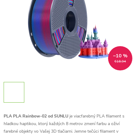
–10 %
€18,94
PLA PLA Rainbow-02 od SUNLU
je viacfarebný PLA filament s
hladkou haptikou, ktorý každých 8 metrov zmení farbu a oživí
farebné objekty vo Vašej 3D tlačiarni. Jemne tečúci filament v