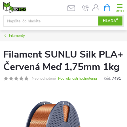
Prejsť
NÁKUPN
KOŠÍK
na
obsah
HĽADAŤ
Filamenty
Filament SUNLU Silk PLA+
Červená Meď 1,75mm 1kg
Neohodnotené
Podrobnosti hodnotenia
Kód:
7491