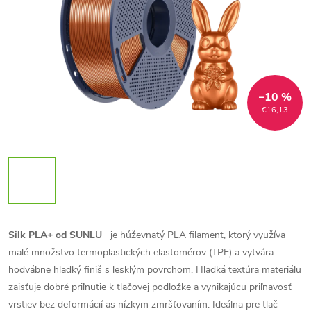
–10 %
€16,13
Silk PLA+ od SUNLU
je húževnatý PLA filament, ktorý využíva
malé množstvo termoplastických elastomérov (TPE) a vytvára
hodvábne hladký finiš s lesklým povrchom. Hladká textúra materiálu
zaisťuje dobré priľnutie k tlačovej podložke a vynikajúcu priľnavosť
vrstiev bez deformácií as nízkym zmršťovaním.
Ideálna pre tlač