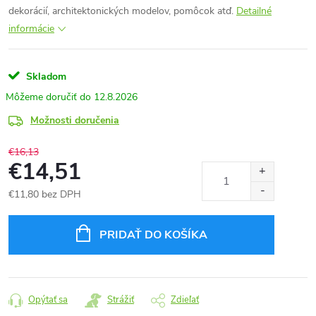
dekorácií, architektonických modelov, pomôcok atď.
Detailné
informácie
Skladom
12.8.2026
Možnosti doručenia
€16,13
€14,51
€11,80 bez DPH
Jednotková
cena:
PRIDAŤ DO KOŠÍKA
Opýtať sa
Strážiť
Zdieľať