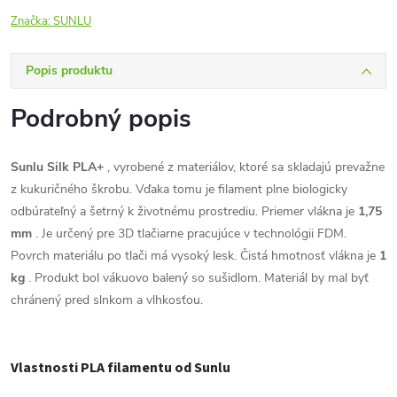
Značka:
SUNLU
Popis produktu
Podrobný popis
Sunlu Silk PLA+
, vyrobené z materiálov, ktoré sa skladajú prevažne
z kukuričného škrobu. Vďaka tomu je filament plne biologicky
odbúrateľný a šetrný k životnému prostrediu. Priemer vlákna je
1,75
mm
. Je určený pre
3D tlačiarne
pracujúce v technológii FDM.
Povrch materiálu po tlači má vysoký lesk. Čistá hmotnosť vlákna je
1
kg
. Produkt bol vákuovo balený so sušidlom. Materiál by mal byť
chránený pred slnkom a vlhkosťou.
Vlastnosti PLA filamentu od Sunlu