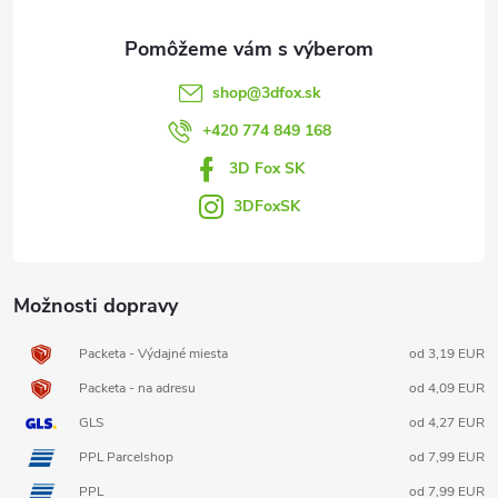
ä
t
shop
@
3dfox.sk
i
+420 774 849 168
3D Fox SK
e
3DFoxSK
Možnosti dopravy
Packeta - Výdajné miesta
od 3,19 EUR
Packeta - na adresu
od 4,09 EUR
GLS
od 4,27 EUR
PPL Parcelshop
od 7,99 EUR
PPL
od 7,99 EUR