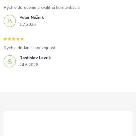
Rýchle doručenie a kvalitná komunikácia
Peter Nežnik
1.7.2026
Rýchle dodanie, spokojnosť
Rastislav Lavrík
24.6.2026
Z
á
p