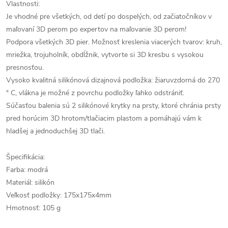
Vlastnosti:
Je vhodné pre všetkých, od detí po dospelých, od začiatočníkov v
maľovaní 3D perom po expertov na maľovanie 3D perom!
Podpora všetkých 3D pier. Možnosť kreslenia viacerých tvarov: kruh,
mriežka, trojuholník, obdĺžnik, vytvorte si 3D kresbu s vysokou
presnosťou.
Vysoko kvalitná silikónová dizajnová podložka: žiaruvzdorná do 270
° C, vlákna je možné z povrchu podložky ľahko odstrániť.
Súčasťou balenia sú 2 silikónové krytky na prsty, ktoré chránia prsty
pred horúcim 3D hrotom/tlačiacim plastom a pomáhajú vám k
hladšej a jednoduchšej 3D tlači.
Špecifikácia:
Farba: modrá
Materiál: silikón
Veľkosť podložky: 175x175x4mm
Hmotnosť: 105 g