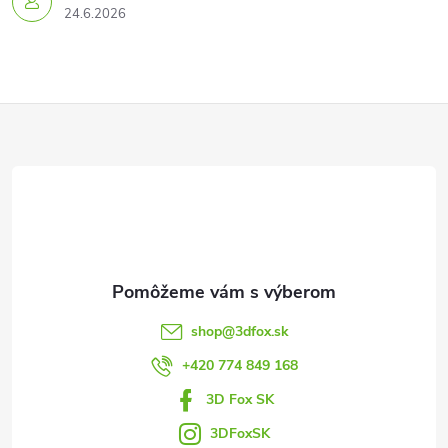
24.6.2026
Z
á
p
ä
t
shop
@
3dfox.sk
i
+420 774 849 168
3D Fox SK
e
3DFoxSK