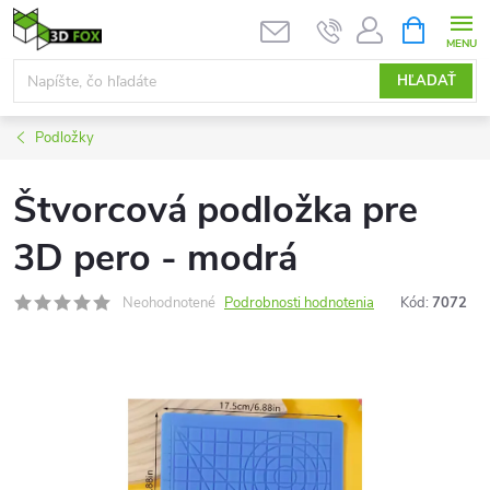
Prejsť
NÁKUPN
KOŠÍK
na
obsah
HĽADAŤ
Podložky
Štvorcová podložka pre
3D pero - modrá
Neohodnotené
Podrobnosti hodnotenia
Kód:
7072