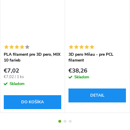
PLA filament pre 3D pero, MIX
3D pero Mňau - pre PCL
10 farieb
filament
€7,02
€38,26
Jednotková
€7,02 / 1 ks
Skladom
cena:
Skladom
DETAIL
DO KOŠÍKA