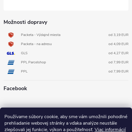
Možnosti dopravy
Packeta - Výdajné miesta
od 3,19 EUR
Packeta - na adresu
od 4,09 EUR
GLS
od 4,27 EUR
PPL Parcelshop
od 7,99 EUR
PPL
od 7,99 EUR
Facebook
Informácie pre vás
Používame súbory cookie, aby sme vám umožnili pohodlné
prehliadanie webovej stránky a vďaka analýze neustále
zlepšovali jej funkcie, výkon a použiteľnosť.
Viac informácií