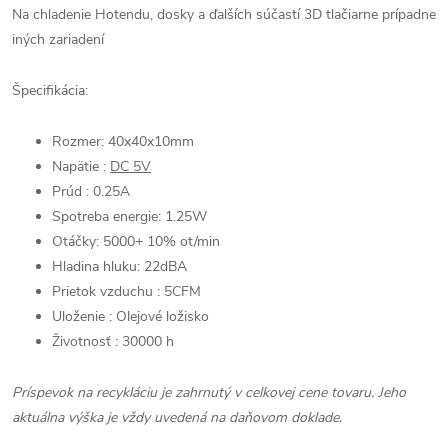
Na chladenie Hotendu, dosky a ďalších súčastí 3D tlačiarne prípadne
iných zariadení
Špecifikácia:
Rozmer: 40x40x10mm
Napätie :
DC 5V
Prúd : 0.25A
Spotreba energie: 1.25W
Otáčky: 5000+ 10% ot/min
Hladina hluku: 22dBA
Prietok vzduchu : 5CFM
Uloženie : Olejové ložisko
Životnosť : 30000 h
Príspevok na recykláciu je zahrnutý v celkovej cene tovaru. Jeho
aktuálna výška je vždy uvedená na daňovom doklade.