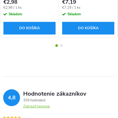
€2,98
€7,19
Jednotková
Jednotková
€2,98 / 1 ks
€7,19 / 1 ks
cena:
cena:
Skladom
Skladom
DO KOŠÍKA
DO KOŠÍKA
Hodnotenie zákazníkov
4,8
359 hodnotení
Zobraziť recenzie