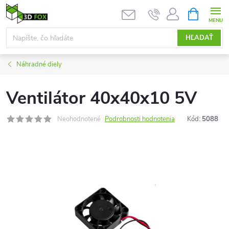
Prejsť
NÁKUPN
KOŠÍK
na
obsah
HĽADAŤ
Náhradné diely
Ventilátor 40x40x10 5V
Neohodnotené
Podrobnosti hodnotenia
Kód:
5088