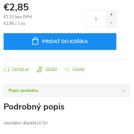
€2,85
€2,32 bez DPH
Jednotková
€2,85 / 1 ks
cena:
PRIDAŤ DO KOŠÍKA
Opýtať sa
Strážiť
Zdieľať
Popis produktu
Podrobný popis
Ventilátor 40x40x10 5V