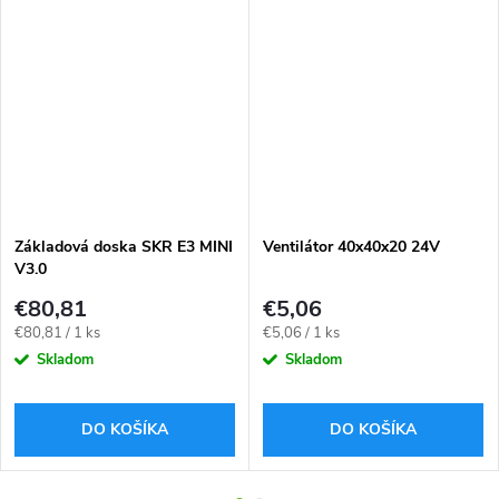
Základová doska SKR E3 MINI
Ventilátor 40x40x20 24V
V3.0
€80,81
€5,06
Jednotková
Jednotková
€80,81 / 1 ks
€5,06 / 1 ks
cena:
cena:
Skladom
Skladom
DO KOŠÍKA
DO KOŠÍKA