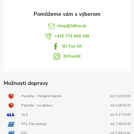
ä
t
shop
@
3dfox.sk
i
+420 774 849 168
3D Fox SK
e
3DFoxSK
Možnosti dopravy
Packeta - Výdajné miesta
od 3,19 EUR
Packeta - na adresu
od 4,09 EUR
GLS
od 4,27 EUR
PPL Parcelshop
od 7,99 EUR
PPL
od 7,99 EUR