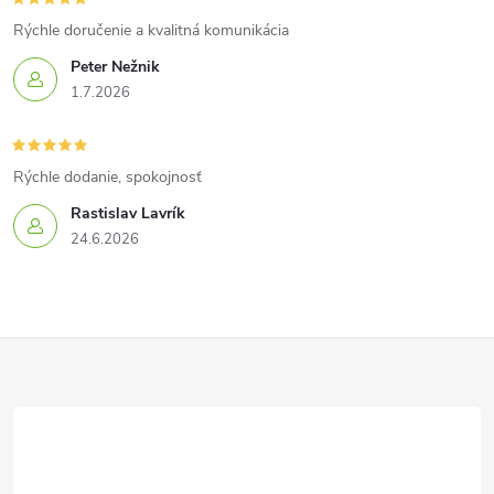
Rýchle doručenie a kvalitná komunikácia
Peter Nežnik
1.7.2026
Rýchle dodanie, spokojnosť
Rastislav Lavrík
24.6.2026
Z
á
p