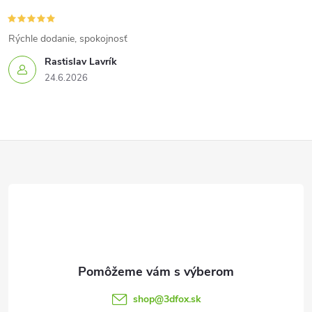
Rýchle dodanie, spokojnosť
Rastislav Lavrík
24.6.2026
Z
á
p
ä
t
shop
@
3dfox.sk