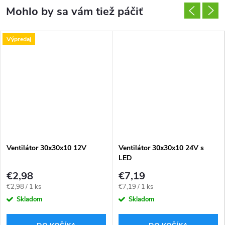
Výpredaj
Ventilátor 30x30x10 12V
Ventilátor 30x30x10 24V s
LED
€2,98
€7,19
Jednotková
Jednotková
€2,98 / 1 ks
€7,19 / 1 ks
cena:
cena:
Skladom
Skladom