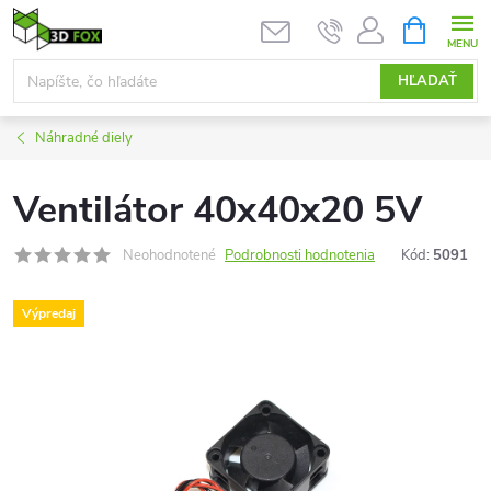
Prejsť
NÁKUPN
KOŠÍK
na
obsah
HĽADAŤ
Náhradné diely
Ventilátor 40x40x20 5V
Neohodnotené
Podrobnosti hodnotenia
Kód:
5091
Výpredaj