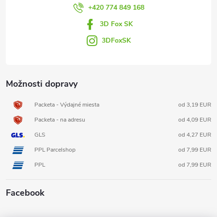
i
+420 774 849 168
3D Fox SK
e
3DFoxSK
Možnosti dopravy
Packeta - Výdajné miesta
od 3,19 EUR
Packeta - na adresu
od 4,09 EUR
GLS
od 4,27 EUR
PPL Parcelshop
od 7,99 EUR
PPL
od 7,99 EUR
Facebook