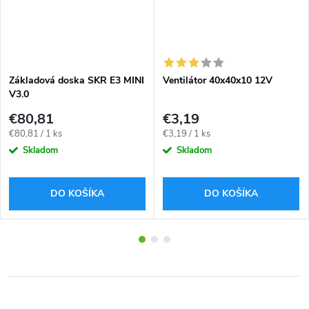
Základová doska SKR E3 MINI
Ventilátor 40x40x10 12V
V3.0
€80,81
€3,19
Jednotková
Jednotková
€80,81 / 1 ks
€3,19 / 1 ks
cena:
cena:
Skladom
Skladom
DO KOŠÍKA
DO KOŠÍKA