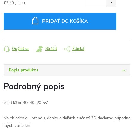
Jednotková
€3,49 / 1 ks
cena:
PRIDAŤ DO KOŠÍKA
Opýtať sa
Strážiť
Zdieľať
Popis produktu
Podrobný popis
Ventilátor 40x40x20 5V
Na chladenie Hotendu, dosky a ďalších súčastí 3D tlačiarne prípadne
iných zariadení