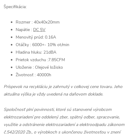
Špecifikácia:
Rozmer : 40x40x20mm
Napätie :
DC 5V
Menovitý prúd: 0.16A
Otáčky : 6000+- 10% ot/min
Hladina hluku: 21dBA
Prietok vzduchu :7.85CFM
Uloženie : Olejové ložisko
Životnosť : 40000h
Príspevok na recykláciu je zahrnutý v celkovej cene tovaru. Jeho
aktuálna výška je vždy uvedená na daňovom doklade.
Spoločnosť plní povinnosti, ktoré sú stanovené výrobcom
elektrozariadení pre oddelený zber, spätný odber, spracovanie,
využitie a odstránenie elektrozariadení a elektroodpadu zákonom
č.542/2020 Zb., o výrobkoch s ukončenou životnosťou v znení