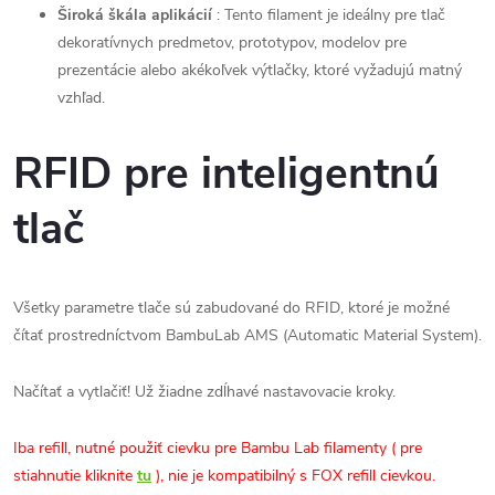
Široká škála aplikácií
: Tento filament je ideálny pre tlač
dekoratívnych predmetov, prototypov, modelov pre
prezentácie alebo akékoľvek výtlačky, ktoré vyžadujú matný
vzhľad.
RFID pre inteligentnú
tlač
Všetky parametre tlače sú zabudované do RFID, ktoré je možné
čítať prostredníctvom BambuLab AMS (Automatic Material System).
Načítať a vytlačiť! Už žiadne zdĺhavé nastavovacie kroky.
Iba refill, nutné použiť cievku pre Bambu Lab filamenty (
pre
stiahnutie kliknite
tu
), nie je kompatibilný s FOX refill cievkou.