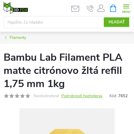
Prejsť
NÁKUPN
KOŠÍK
na
obsah
HĽADAŤ
Filamenty
Bambu Lab Filament PLA
matte citrónovo žltá refill
1,75 mm 1kg
Neohodnotené
Podrobnosti hodnotenia
Kód:
7652