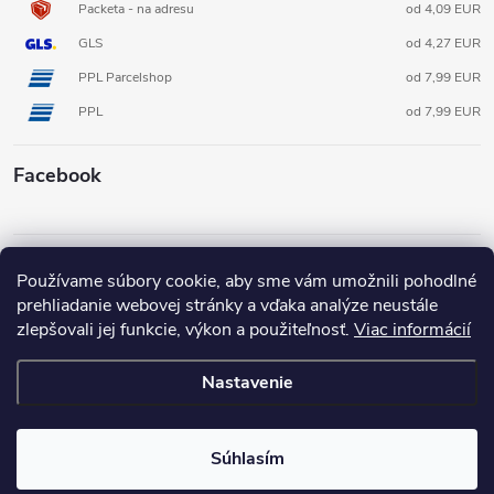
Packeta - na adresu
od 4,09 EUR
GLS
od 4,27 EUR
PPL Parcelshop
od 7,99 EUR
PPL
od 7,99 EUR
Facebook
Informácie pre vás
Používame súbory cookie, aby sme vám umožnili pohodlné
prehliadanie webovej stránky a vďaka analýze neustále
zlepšovali jej funkcie, výkon a použiteľnosť.
Viac informácií
Nastavenie
Copyright 2026
3D FOX shop SK
. Všetky práva vyhradené.
Súhlasím
Vytvoril Shoptet
Pripravené v spolupráci s Broken Mouse