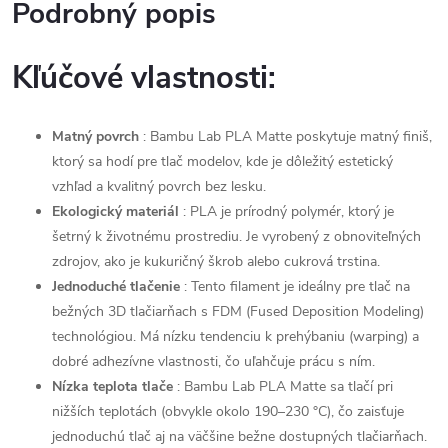
Podrobný popis
Kľúčové vlastnosti:
Matný povrch
: Bambu Lab PLA Matte poskytuje matný finiš,
ktorý sa hodí pre tlač modelov, kde je dôležitý estetický
vzhľad a kvalitný povrch bez lesku.
Ekologický materiál
: PLA je prírodný polymér, ktorý je
šetrný k životnému prostrediu. Je vyrobený z obnoviteľných
zdrojov, ako je kukuričný škrob alebo cukrová trstina.
Jednoduché tlačenie
: Tento filament je ideálny pre tlač na
bežných 3D tlačiarňach s FDM (Fused Deposition Modeling)
technológiou. Má nízku tendenciu k prehýbaniu (warping) a
dobré adhezívne vlastnosti, čo uľahčuje prácu s ním.
Nízka teplota tlače
: Bambu Lab PLA Matte sa tlačí pri
nižších teplotách (obvykle okolo 190–230 °C), čo zaisťuje
jednoduchú tlač aj na väčšine bežne dostupných tlačiarňach.