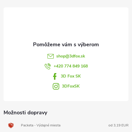
á
p
ä
t
shop
@
3dfox.sk
i
+420 774 849 168
3D Fox SK
e
3DFoxSK
Možnosti dopravy
Packeta - Výdajné miesta
od 3,19 EUR