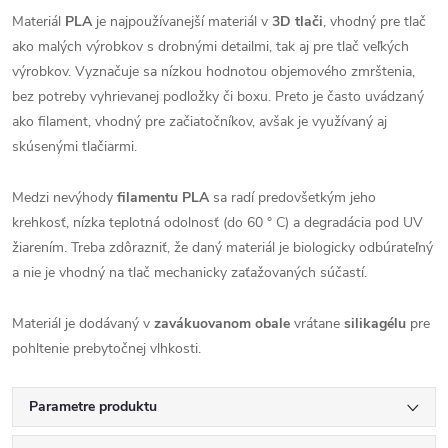
Materiál
PLA
je najpoužívanejší materiál v
3D tlači
, vhodný pre tlač
ako malých výrobkov s drobnými detailmi, tak aj pre tlač veľkých
výrobkov. Vyznačuje sa nízkou hodnotou objemového zmrštenia,
bez potreby vyhrievanej podložky či boxu. Preto je často uvádzaný
ako filament, vhodný pre začiatočníkov, avšak je využívaný aj
skúsenými tlačiarmi.
Medzi nevýhody
filamentu PLA
sa radí predovšetkým jeho
krehkosť, nízka teplotná odolnosť (do 60 ° C) a degradácia pod UV
žiarením. Treba zdôrazniť, že daný materiál je biologicky odbúrateľný
a nie je vhodný na tlač mechanicky zaťažovaných súčastí.
Materiál je dodávaný v
zavákuovanom obale
vrátane
silikagélu
pre
pohltenie prebytočnej vlhkosti.
Parametre produktu