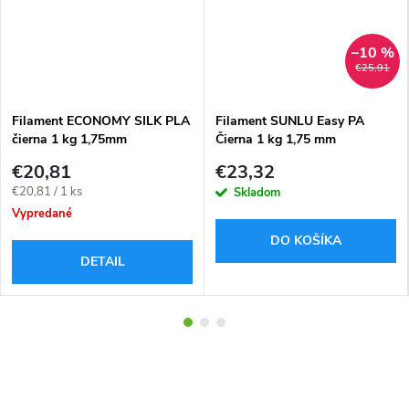
–10 %
€25,91
Filament ECONOMY SILK PLA
Filament SUNLU Easy PA
čierna 1 kg 1,75mm
Čierna 1 kg 1,75 mm
€20,81
€23,32
Jednotková
€20,81 / 1 ks
Skladom
cena:
Vypredané
DO KOŠÍKA
DETAIL