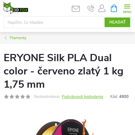
Prejsť
NÁKUPN
KOŠÍK
na
obsah
HĽADAŤ
Filamenty
ERYONE Silk PLA Dual
color - červeno zlatý 1 kg
1,75 mm
Neohodnotené
Podrobnosti hodnotenia
Kód:
4800