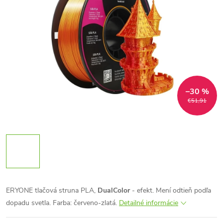
–30 %
€51,91
ERYONE tlačová struna PLA,
DualColor
- efekt.
Mení odtieň podľa
dopadu svetla. Farba: červeno-zlatá.
Detailné informácie