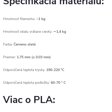
Špecifikácia materiálu:
Hmotnosť filamentu:
~1 kg
Hmotnosť obalu vrátane cievky:
∼1,4 kg
Farba:
Červeno-zlatá
Priemer:
1.75 mm (± 0.03 mm)
Odporúčaná teplota trysky:
190-220 °C
Odporúčaná teplota podložky:
60-70 ° C
Viac o PLA: