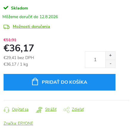
Skladom
12.8.2026
Možnosti doručenia
€51,91
€36,17
€29,41 bez DPH
Jednotková
€36,17 / 1 kg
cena:
PRIDAŤ DO KOŠÍKA
Opýtať sa
Strážiť
Zdieľať
Značka:
ERYONE