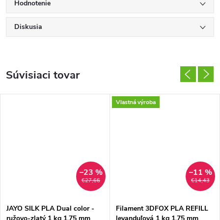
Hodnotenie
Diskusia
Súvisiaci tovar
Vlastná výroba
–23 %
–11 %
€27,66
€14,43
JAYO SILK PLA Dual color -
Filament 3DFOX PLA REFILL
ružovo-zlatý 1 kg 1,75 mm
levanduľová 1 kg 1,75 mm