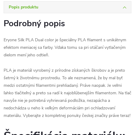
Popis produktu
Podrobný popis
Eryone Silk PLA Dual color je špeciálny PLA filament s unikátnym
efektom meniacej sa farby. Vďaka tomu sa pri otáčaní vytlačeným
dielom mení jeho odtieň.
PLA je materiál vyrobený z prírodne získaných škrobov a je preto
šetrný k životnému prostrediu. To ale neznamená, že by mal byť
medzi ostatnými filamentmi prehliadaný. Práve naopak. Je veľmi
ľahko tlačiteľný a preto sa radí k najobľúbenejším filamentom. Na tlač
navyše nie je potrebná vyhrievaná podložka, nezapácha a
nedochádza u neho k veľkým deformáciám pri ochladzovaní
materiálu. Vyberajte z kompletnej ponuky českej značky práve teraz!