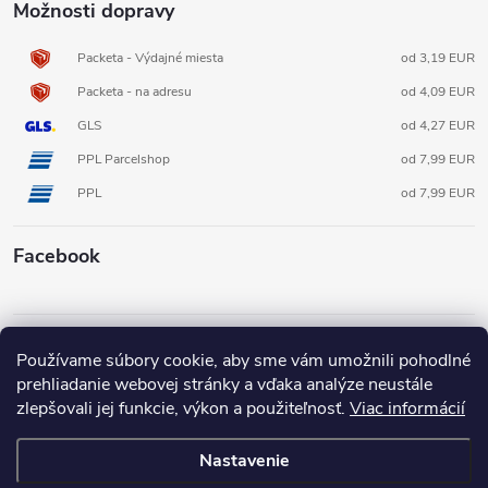
Možnosti dopravy
Packeta - Výdajné miesta
od 3,19 EUR
Packeta - na adresu
od 4,09 EUR
GLS
od 4,27 EUR
PPL Parcelshop
od 7,99 EUR
PPL
od 7,99 EUR
Facebook
Informácie pre vás
Používame súbory cookie, aby sme vám umožnili pohodlné
prehliadanie webovej stránky a vďaka analýze neustále
zlepšovali jej funkcie, výkon a použiteľnosť.
Viac informácií
Nastavenie