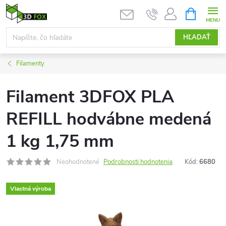
Prejsť
NÁKUPN
KOŠÍK
na
obsah
HĽADAŤ
Filamenty
Filament 3DFOX PLA
REFILL hodvábne medená
1 kg 1,75 mm
Neohodnotené
Podrobnosti hodnotenia
Kód:
6680
Vlastná výroba