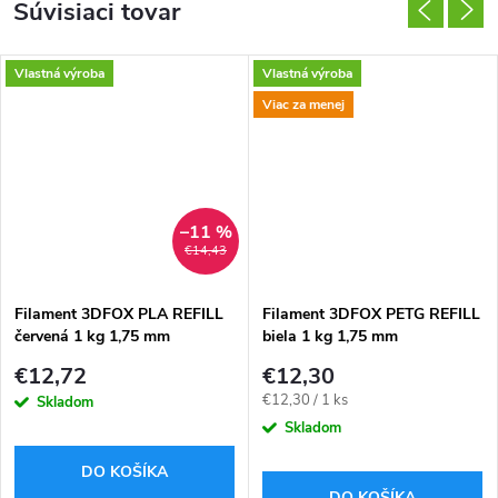
Súvisiaci tovar
Vlastná výroba
Vlastná výroba
Viac za menej
–11 %
€14,43
Filament 3DFOX PLA REFILL
Filament 3DFOX PETG REFILL
červená 1 kg 1,75 mm
biela 1 kg 1,75 mm
€12,72
€12,30
Jednotková
€12,30 / 1 ks
Skladom
cena:
Skladom
DO KOŠÍKA
DO KOŠÍKA