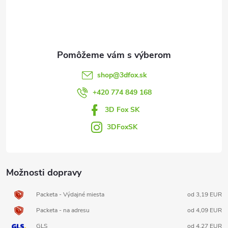
p
ä
t
shop
@
3dfox.sk
i
+420 774 849 168
3D Fox SK
e
3DFoxSK
Možnosti dopravy
Packeta - Výdajné miesta
od 3,19 EUR
Packeta - na adresu
od 4,09 EUR
GLS
od 4,27 EUR