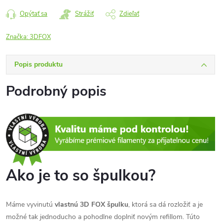
Opýtať sa
Strážiť
Zdieľať
Značka:
3DFOX
Popis produktu
Podrobný popis
Ako je to so špulkou?
Máme vyvinutú
vlastnú 3D FOX špulku
, ktorá sa dá rozložiť a je
možné tak jednoducho a pohodlne doplniť novým refillom. Túto