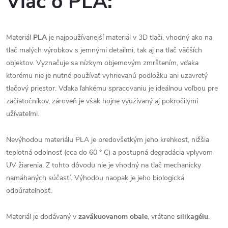
Viac o PLA:
Materiál
PLA
je najpoužívanejší materiál v 3D tlači, vhodný ako na
tlač malých výrobkov s jemnými detailmi, tak aj na tlač väčších
objektov. Vyznačuje sa nízkym objemovým zmrštením, vďaka
ktorému nie je nutné používať vyhrievanú podložku ani uzavretý
tlačový priestor. Vďaka ľahkému spracovaniu je ideálnou voľbou pre
začiatočníkov, zároveň je však hojne využívaný aj pokročilými
užívateľmi.
Nevýhodou materiálu PLA je predovšetkým jeho krehkosť, nižšia
teplotná odolnosť (cca do 60 ° C) a postupná degradácia vplyvom
UV žiarenia. Z tohto dôvodu nie je vhodný na tlač mechanicky
namáhaných súčastí. Výhodou naopak je jeho biologická
odbúrateľnosť.
Materiál je dodávaný v
zavákuovanom obale
, vrátane
silikagélu
.