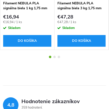
Filament NEBULA PLA
Filament NEBULA PLA
signálna biela 1 kg 1,75 mm
signálna biela 3 kg 1,75 mm
€16,94
€47,28
Jednotková
Jednotková
€16,94 / 1 ks
€47,28 / 1 ks
cena:
cena:
Skladom
Skladom
DO KOŠÍKA
DO KOŠÍKA
Hodnotenie zákazníkov
4,8
359 hodnotení