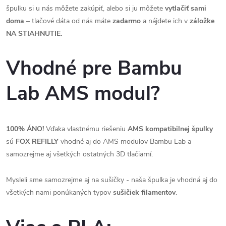
špulku si u nás môžete zakúpiť, alebo si ju môžete
vytlačiť sami
doma
– tlačové dáta od nás máte
zadarmo
a nájdete ich v
záložke
NA STIAHNUTIE.
Vhodné pre Bambu
Lab AMS modul?
100% ÁNO!
Vďaka vlastnému riešeniu
AMS kompatibilnej špulky
sú
FOX REFILLY
vhodné aj do AMS modulov Bambu Lab a
samozrejme aj všetkých ostatných 3D tlačiarní.
Mysleli sme samozrejme aj na sušičky - naša špulka je vhodná aj do
všetkých nami ponúkaných typov
sušičiek filamentov
.