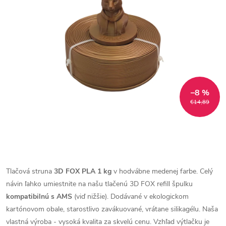
–8 %
€14,89
Tlačová struna
3D FOX PLA 1 kg
v hodvábne medenej farbe. Celý
návin ľahko umiestnite na našu tlačenú 3D FOX refill špulku
kompatibilnú s AMS
(viď nižšie). Dodávané v ekologickom
kartónovom obale, starostlivo zavákuované, vrátane silikagélu. Naša
vlastná výroba - vysoká kvalita za skvelú cenu.
Vzhľad výtlačku je