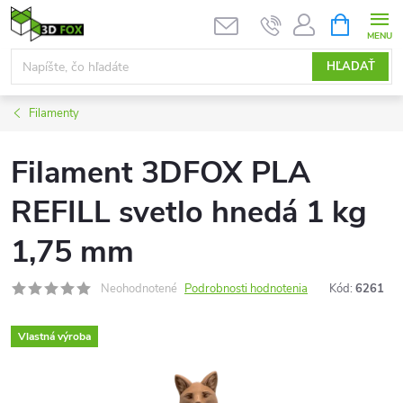
Prejsť
NÁKUPN
KOŠÍK
na
obsah
HĽADAŤ
Filamenty
Filament 3DFOX PLA
REFILL svetlo hnedá 1 kg
1,75 mm
Neohodnotené
Podrobnosti hodnotenia
Kód:
6261
Vlastná výroba