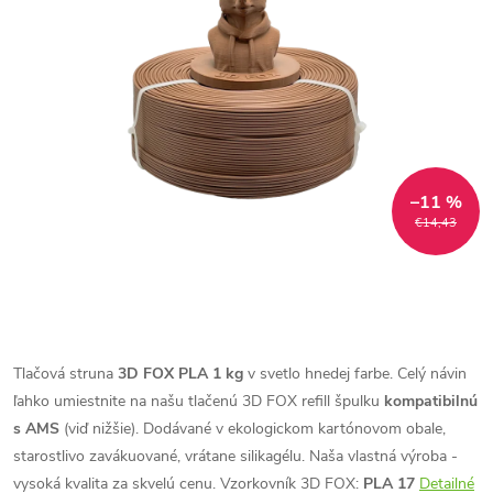
–11 %
€14,43
Tlačová struna
3D FOX PLA 1 kg
v svetlo hnedej farbe. Celý návin
ľahko umiestnite na našu tlačenú 3D FOX refill špulku
kompatibilnú
s AMS
(viď nižšie). Dodávané v ekologickom kartónovom obale,
starostlivo zavákuované, vrátane silikagélu. Naša vlastná výroba -
vysoká kvalita za skvelú cenu.
Vzorkovník 3D FOX:
PLA 17
Detailné