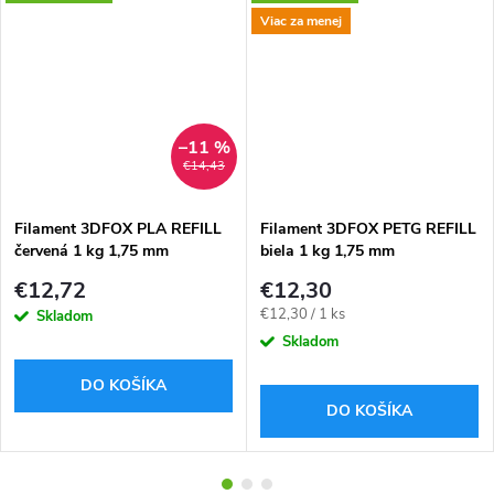
Viac za menej
–11 %
€14,43
Filament 3DFOX PLA REFILL
Filament 3DFOX PETG REFILL
červená 1 kg 1,75 mm
biela 1 kg 1,75 mm
€12,72
€12,30
Jednotková
€12,30 / 1 ks
Skladom
cena:
Skladom
DO KOŠÍKA
DO KOŠÍKA