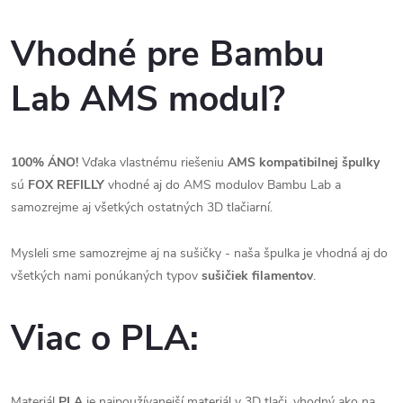
Vhodné pre Bambu
Lab AMS modul?
100% ÁNO!
Vďaka vlastnému riešeniu
AMS kompatibilnej špulky
sú
FOX REFILLY
vhodné aj do AMS modulov Bambu Lab a
samozrejme aj všetkých ostatných 3D tlačiarní.
Mysleli sme samozrejme aj na sušičky - naša špulka je vhodná aj do
všetkých nami ponúkaných typov
sušičiek filamentov
.
Viac o PLA:
Materiál
PLA
je najpoužívanejší materiál v 3D tlači, vhodný ako na