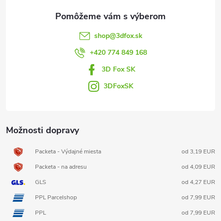
ä
t
shop
@
3dfox.sk
i
+420 774 849 168
3D Fox SK
e
3DFoxSK
Možnosti dopravy
Packeta - Výdajné miesta
od 3,19 EUR
Packeta - na adresu
od 4,09 EUR
GLS
od 4,27 EUR
PPL Parcelshop
od 7,99 EUR
PPL
od 7,99 EUR