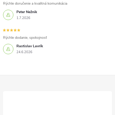
Rýchle doručenie a kvalitná komunikácia
Peter Nežnik
1.7.2026
Rýchle dodanie, spokojnosť
Rastislav Lavrík
24.6.2026
Z
á
p