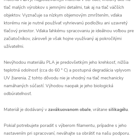
tlač malých výrobkov s jemnými detailmi, tak aj na tlač väčších
objektov. Vyznačuje sa nízkym objemovým zmrštením, vďaka
ktorému nie je nutné používať vyhrievanú podložku ani uzavretý
tlačový priestor. Vďaka ľahkému spracovaniu je ideálnou voľbou pre
začiatočníkov, zároveň je však hojne využívaný aj pokročilými
užívateľmi.
Nevýhodou materiálu PLA je predovšetkým jeho krehkosť, nižšia
teplotná odolnosť (cca do 60 ° C) a postupná degradácia vplyvom
UV žiarenia. Z tohto dôvodu nie je vhodný na tlač mechanicky
namáhaných súčastí. Výhodou naopak je jeho biologická
odbúrateľnosť.
Materiál je dodávaný v
zavákuovanom obale
, vrátane
silikagélu
.
Pokiaľ potrebujete poradiť s výberom filamentu, prípadne s jeho
nastavením pri spracovaní, neváhajte sa obrátiť na našu podporu.