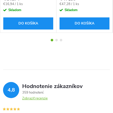
Jednotková
Jednotková
€16,94 / 1 ks
€47,28 / 1 ks
cena:
cena:
Skladom
Skladom
DO KOŠÍKA
DO KOŠÍKA
Hodnotenie zákazníkov
4,8
359 hodnotení
Zobraziť recenzie