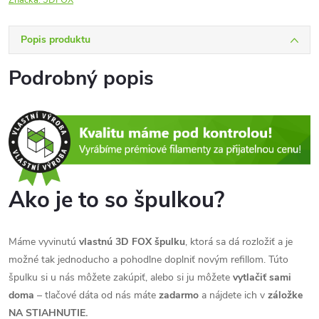
Značka:
3DFOX
Popis produktu
Podrobný popis
Ako je to so špulkou?
Máme vyvinutú
vlastnú 3D FOX špulku
, ktorá sa dá rozložiť a je
možné tak jednoducho a pohodlne doplniť novým refillom. Túto
špulku si u nás môžete zakúpiť, alebo si ju môžete
vytlačiť sami
doma
– tlačové dáta od nás máte
zadarmo
a nájdete ich v
záložke
NA STIAHNUTIE.