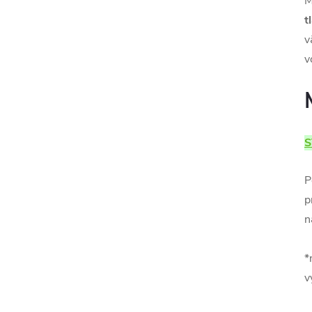
M
t
v
v
S
P
p
n
*
v