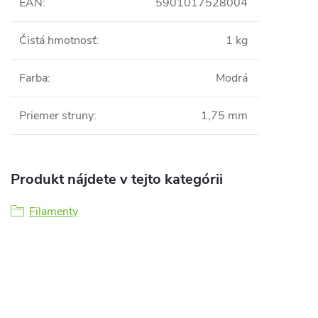
EAN
:
5901017528004
Čistá hmotnosť
:
1 kg
Farba
:
Modrá
Priemer struny
:
1,75 mm
Produkt nájdete v tejto kategórii
Filamenty