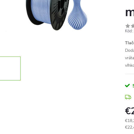
Kód:
Tlač
Dodá
vrát
vlhko
€
€18,
Jedn
€22,