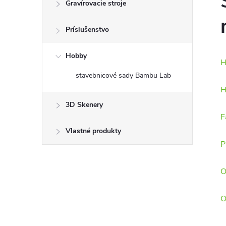
Gravírovacie stroje
Príslušenstvo
Hobby
H
stavebnicové sady Bambu Lab
H
3D Skenery
F
Vlastné produkty
P
O
O