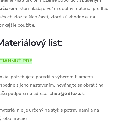
ateriál ABS určite môžeme odporučiť
skúseným
lačiarom
, ktorí hľadajú veľmi odolný materiál pre tlač
äčších zložitejších častí, ktoré sú vhodné aj na
onkajšie použitie.
Materiálový list:
TIAHNUŤ PDF
okiaľ potrebujete poradiť s výberom filamentu,
rípadne s jeho nastavením, neváhajte sa obrátiť na
ašu podporu na adrese:
shop@3dfox.sk
.
materiál nie je určený na styk s potravinami a na
ýrobu hračiek