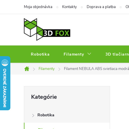
Prejsť
Moja objednávka
Kontakty
Doprava a platba
O
na
obsah
Robotika
Filamenty
3D tlačiarn
Filamenty
Filament NEBULA ABS svietiaca modr
Domov
B
Preskočiť
Kategórie
kategórie
o
Robotika
č