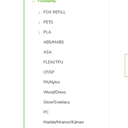
Filamenty
n
FOX REFILL
ý
PETG
p
PLA
ABS/MABS
a
ASA
n
FLEXI/TPU
CF/GF
e
PA/Nylon
l
Wood/Drevo
Glow/Svietiaca
PC
Marble/Mramor/Kámen