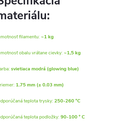
Špecifikácia
materiálu:
motnosť filamentu:
~1 kg
motnosť obalu vrátane cievky:
~1,5 kg
arba:
svietiaca modrá (glowing blue)
riemer:
1.75 mm (± 0.03 mm)
dporúčaná teplota trysky:
250-260 °C
dporúčaná teplota podložky:
90-100 ° C