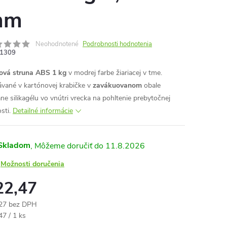
mm
Neohodnotené
Podrobnosti hodnotenia
1309
ová struna ABS 1 kg
v modrej farbe žiariacej v tme.
vané v kartónovej krabičke v
zavákuovanom
obale
ane silikagélu vo vnútri vrecka na pohltenie prebytočnej
sti.
Detailné informácie
Skladom
11.8.2026
Možnosti doručenia
22,47
27 bez DPH
otková
47 / 1 ks