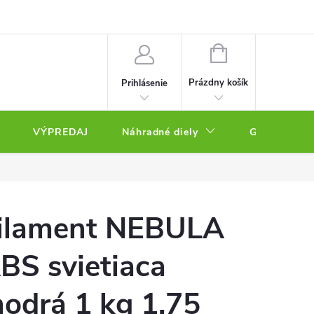
NÁKUPNÝ
KOŠÍK
Prázdny košík
Prihlásenie
VÝPREDAJ
Náhradné diely
Gravírovacie
ilament NEBULA
BS svietiaca
odrá 1 kg 1,75