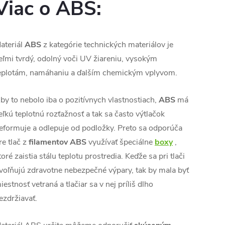
Viac o ABS:
ateriál
ABS
z kategórie technických materiálov je
eľmi tvrdý, odolný voči UV žiareniu, vysokým
eplotám, namáhaniu a ďalším chemickým vplyvom.
by to nebolo iba o pozitívnych vlastnostiach,
ABS
má
eľkú teplotnú rozťažnosť a tak sa často výtlačok
eformuje a odlepuje od podložky. Preto sa odporúča
re tlač z
filamentov
ABS
využívať špeciálne
boxy
,
toré zaistia stálu teplotu prostredia. Keďže sa pri tlači
voľňujú zdravotne nebezpečné výpary, tak by mala byť
iestnosť vetraná a tlačiar sa v nej príliš dlho
ezdržiavať.