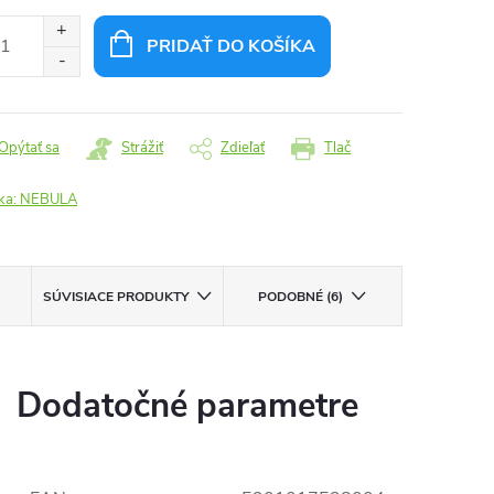
:
PRIDAŤ DO KOŠÍKA
Opýtať sa
Strážiť
Zdieľať
Tlač
ka:
NEBULA
SÚVISIACE PRODUKTY
PODOBNÉ (6)
Dodatočné parametre