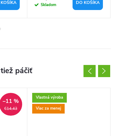
 KOŠÍKA
DO KOŠÍKA
Skladom
Sklad
Vlastná výroba
–11 %
Viac za menej
€14,43