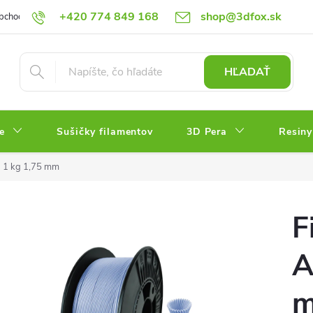
+420 774 849 168
shop@3dfox.sk
bchodné podmienky
Podmienky ochrany osobných údajov
HĽADAŤ
e
Sušičky filamentov
3D Pera
Resiny
á 1 kg 1,75 mm
F
A
m