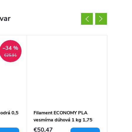
ovar
–34 %
€25,91
odrá 0,5
Filament ECONOMY PLA
Filame
vesmírna dúhová 1 kg 1,75
Rainbow
mm
04 1,7
€50,47
€17,7