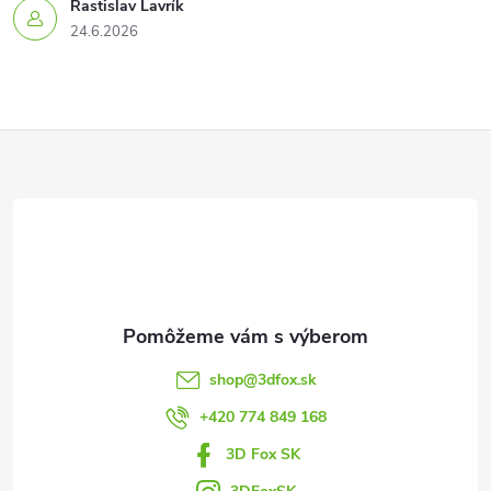
Rastislav Lavrík
24.6.2026
Z
á
p
ä
t
shop
@
3dfox.sk
i
+420 774 849 168
3D Fox SK
e