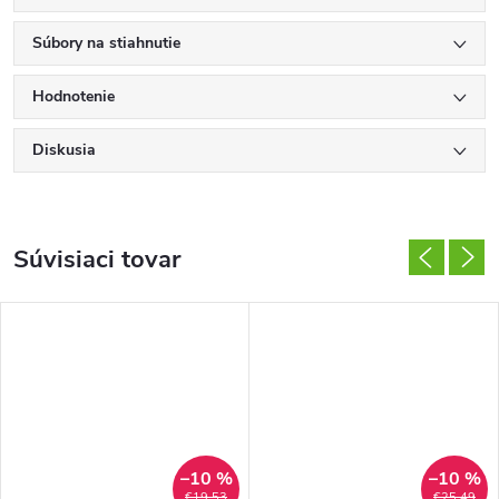
Súbory na stiahnutie
Hodnotenie
Diskusia
Súvisiaci tovar
–10 %
–10 %
€19,53
€25,49