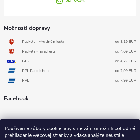
3DFoxSK
Možnosti dopravy
Packeta - Výdajné miesta
od 3,19 EUR
Packeta - na adresu
od 4,09 EUR
GLS
od 4,27 EUR
PPL Parcelshop
od 7,99 EUR
PPL
od 7,99 EUR
Facebook
Informácie pre vás
Používame súbory cookie, aby sme vám umožnili pohodlné
prehliadanie webovej stránky a vďaka analýze neustále