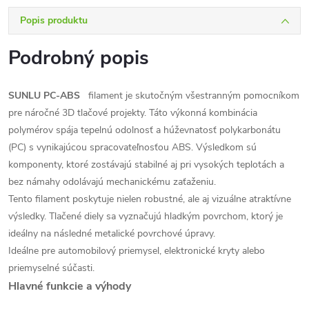
Popis produktu
Podrobný popis
SUNLU PC-ABS
filament je skutočným všestranným pomocníkom
pre náročné 3D tlačové projekty. Táto výkonná kombinácia
polymérov spája tepelnú odolnosť a húževnatosť polykarbonátu
(PC) s vynikajúcou spracovateľnosťou ABS. Výsledkom sú
komponenty, ktoré zostávajú stabilné aj pri vysokých teplotách a
bez námahy odolávajú mechanickému zaťaženiu.
Tento filament poskytuje nielen robustné, ale aj vizuálne atraktívne
výsledky. Tlačené diely sa vyznačujú hladkým povrchom, ktorý je
ideálny na následné metalické povrchové úpravy.
Ideálne pre automobilový priemysel, elektronické kryty alebo
priemyselné súčasti.
Hlavné funkcie a výhody