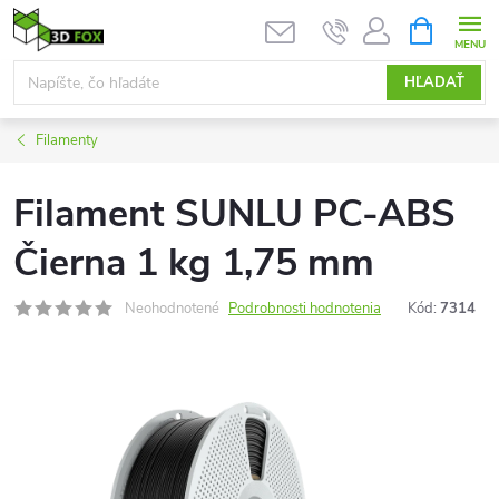
Prejsť
NÁKUPN
KOŠÍK
na
obsah
HĽADAŤ
Filamenty
Filament SUNLU PC-ABS
Čierna 1 kg 1,75 mm
Neohodnotené
Podrobnosti hodnotenia
Kód:
7314