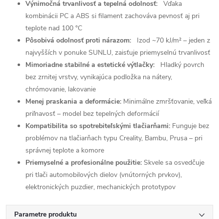
Výnimočná trvanlivosť a tepelná odolnosť:
Vďaka
kombinácii PC a ABS si filament zachováva pevnosť aj pri
teplote nad 100 °C
Pôsobivá odolnosť proti nárazom:
Izod ~70 kJ/m² – jeden z
najvyšších v ponuke SUNLU, zaisťuje priemyselnú trvanlivosť
Mimoriadne stabilné a estetické výtlačky:
Hladký povrch
bez zrnitej vrstvy, vynikajúca podložka na nátery,
chrómovanie, lakovanie
Menej praskania a deformácie:
Minimálne zmršťovanie, veľká
priľnavosť – model bez tepelných deformácií
Kompatibilita so spotrebiteľskými tlačiarňami:
Funguje bez
problémov na tlačiarňach typu Creality, Bambu, Prusa – pri
správnej teplote a komore
Priemyselné a profesionálne použitie:
Skvele sa osvedčuje
pri tlači automobilových dielov (vnútorných prvkov),
elektronických puzdier, mechanických prototypov
Parametre produktu