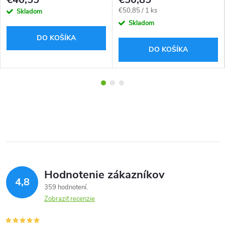
Jednotková
€50,85 / 1 ks
Skladom
cena:
Skladom
DO KOŠÍKA
DO KOŠÍKA
Hodnotenie zákazníkov
4,8
359 hodnotení
Zobraziť recenzie