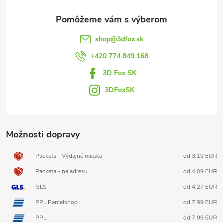
ä
t
shop
@
3dfox.sk
i
+420 774 849 168
3D Fox SK
e
3DFoxSK
Možnosti dopravy
Packeta - Výdajné miesta
od 3,19 EUR
Packeta - na adresu
od 4,09 EUR
GLS
od 4,27 EUR
PPL Parcelshop
od 7,99 EUR
PPL
od 7,99 EUR