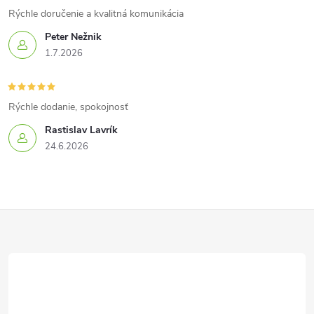
Rýchle doručenie a kvalitná komunikácia
Peter Nežnik
1.7.2026
Rýchle dodanie, spokojnosť
Rastislav Lavrík
24.6.2026
Z
á
p