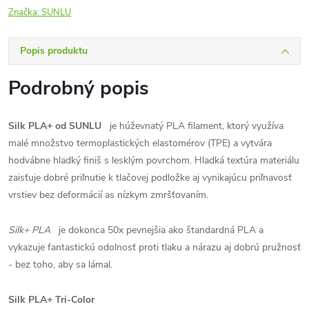
Značka:
SUNLU
Popis produktu
Podrobný popis
Silk PLA+ od SUNLU
je húževnatý PLA filament, ktorý využíva
malé množstvo termoplastických elastomérov (TPE) a vytvára
hodvábne hladký finiš s lesklým povrchom. Hladká textúra materiálu
zaisťuje dobré priľnutie k tlačovej podložke aj vynikajúcu priľnavosť
vrstiev bez deformácií as nízkym zmršťovaním.
Silk+ PLA
je dokonca 50x pevnejšia ako štandardná PLA a
vykazuje fantastickú odolnosť proti tlaku a nárazu aj dobrú pružnosť
- bez toho, aby sa lámal.
Silk PLA+ Tri-Color