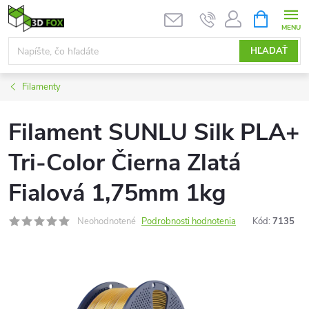
Prejsť
NÁKUPN
KOŠÍK
na
obsah
HĽADAŤ
Filamenty
Filament SUNLU Silk PLA+
Tri-Color Čierna Zlatá
Fialová 1,75mm 1kg
Neohodnotené
Podrobnosti hodnotenia
Kód:
7135